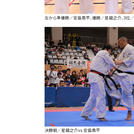
左から準優勝／安島喬平、優勝／星龍之介、3位
決勝戦／星龍之介vs.安島喬平