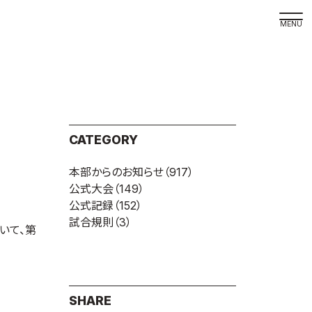
取材の
よくある
本サイト
CATEGORY
プライバ
本部からのお知らせ
（917）
サイトマ
公式大会
（149）
Language
公式記録
（152）
試合規則
（3）
日本語
いて、第
English
SHARE