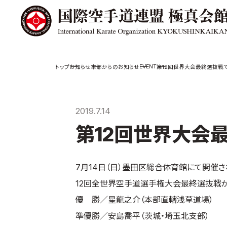
極真会館の
道場検索
EVENT
お知らせ
本部からのお知らせ
第12回世界大会最終選抜戦
スケジュール
極真会
極真会館の世界
役員紹
2019.7.14
極真会館の理念
各委員
第12回世界大会
大山倍達総裁 紹
国際空
介
ついて
松井章奎館長 紹
介
極真の歴史
7月14日（日）墨田区総合体育館にて開催
12回全世界空手道選手権大会最終選抜戦
優 勝／星龍之介（本部直轄浅草道場）
準優勝／安島喬平（茨城・埼玉北支部）