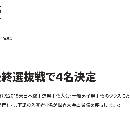
ご案内
お知らせ
で4名決定
館の概要
本部からのお知ら
せ
介
支部からのお知ら
せ
会紹介
公式大会
最終選抜戦で4名決定
手道連盟に
公式記録
試合規則
入門のご案内
された2019東日本空手道選手権大会・一般男子選手権のクラスにお
が行われ、下記の入賞者4名が世界大会出場権を獲得しました。
青少年部・保護者
の方へ
一般の部・壮年部
の方
会員制度