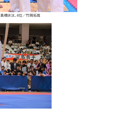
／髙橋扶汰、4位／竹岡拓哉