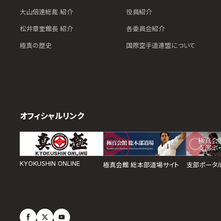
大山倍達総裁 紹介
役員紹介
松井章奎館長 紹介
各委員会紹介
極真の歴史
国際空手道連盟について
オフィシャルリンク
KYOKUSHIN ONLINE
極真会館 総本部道場サイト
支部ポータ