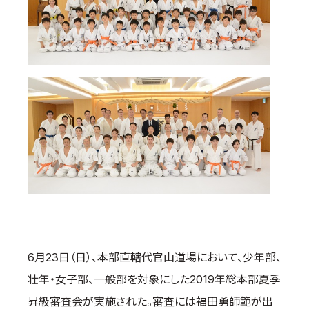
国際空手道連盟について
お知らせ
本部からのお知らせ
支部からのお知らせ
公式大会
公式記録
試合規則
入門のご案内
青少年部・保護者の方へ
一般の部・壮年部の方
会員制度
6月23日（日）、本部直轄代官山道場において、少年部、
壮年・女子部、一般部を対象にした2019年総本部夏季
昇級審査会が実施された。審査には福田勇師範が出