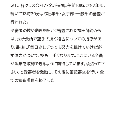
席し、各クラス合計77名が受審。午前10時より少年部、
取材のお申し込み
続いて13時30分より壮年部・女子部・一般部の審査が
よくある質問
行われた。
本サイトについて
プライバシーポリシー
受審者の技や動きを細かく審査された福田師範から
サイトマップ
は、要所要所で空手の技や稽古についての指導があ
Language
り、最後に「毎日少しずつでも努力を続けていけば必
ず体力がついて、技も上手くなります。ここにいる全員
日本語
English
が黒帯を取得できるように期待しています。頑張って下
さい」と受審者を激励し、その後に筆記審査を行い、全
ての審査項目を終了した。