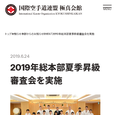
道場検索
EVENT
お知らせ
本部からのお知らせ
2019年総本部夏季昇級審査会を実施
スケジュール
極真会館の世界
極真会館の理念
2019.6.24
大山倍達総裁 紹介
2019年総本部夏季昇級
松井章奎館長 紹介
審査会を実施
極真の歴史
極真会館のご案内
極真会館の概要
役員紹介
各委員会紹介