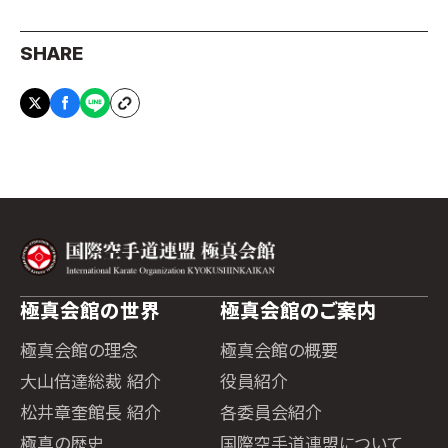
SHARE
極真会館の世界
極真会館のご案内
極真会館の理念
極真会館の概要
大山倍達総裁 紹介
役員紹介
松井章奎館長 紹介
各委員会紹介
極真の歴史
国際空手道連盟について