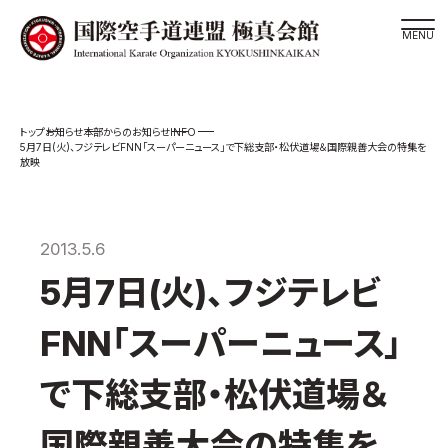
道場検索
INFO
お知らせ
本部からのお知らせ
スケジュール
5月7日(火)、フジテレビFNN「スーパーニュース」で下総支部・松伏道場＆国際親善大会の特集を
放映
極真会館の世界
極真会館の理念
大山倍達総裁 紹介
2013.5.6
松井章奎館長 紹介
5月7日(火)、フジテレビ
極真の歴史
FNN「スーパーニュース」
極真会館のご案内
極真会館の概要
で下総支部・松伏道場＆
役員紹介
国際親善大会の特集を
各委員会紹介