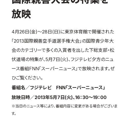
国際空手道連盟について
放映
お知らせ
本部からのお知らせ
4月26日(金)～28日(日)に東京体育館で開催された
支部からのお知らせ
「2013国際親善空手道選手権大会」の国際青少年大
公式大会
会のカテゴリーで多くの入賞者を出した下総支部・松
公式記録
伏道場の特集が、5月7日(火)、フジテレビ夕方のニュ
試合規則
ース番組FNN「スーパーニュース」で放映されます。ぜ
入門のご案内
ひご覧ください。
青少年部・保護者の方へ
番組名／フジテレビ FNN「スーパーニュース」
一般の部・壮年部の方
放映日時／2013年5月7日(火)、16：30～19：00
会員制度
※当日のニュース等により、番組内容に変更がある場合がございま
す。