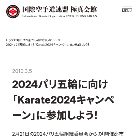
道場検索
EVENT
お知らせ
本部からのお知らせ
スケジュール
2024パリ五輪に向け「Karate2024キャンペーン」に参加しよう！
極真会館の世界
極真会館の理念
2019.3.5
大山倍達総裁 紹介
2024パリ五輪に向け
松井章奎館長 紹介
極真の歴史
「Karate2024キャンペ
極真会館のご案内
ーン」に参加しよう！
極真会館の概要
役員紹介
2月21日の2024パリ五輪組織委員会からの「開催都市
各委員会紹介