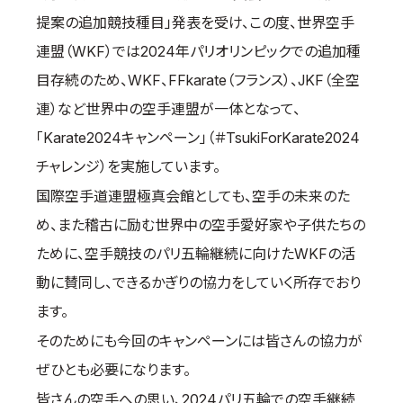
提案の追加競技種目」発表を受け、この度、世界空手
国際空手道連盟について
連盟（WKF）では2024年パリオリンピックでの追加種
お知らせ
目存続のため、WKF、FFkarate（フランス）、JKF（全空
本部からのお知らせ
連）など世界中の空手連盟が一体となって、
支部からのお知らせ
「Karate2024キャンペーン」（＃TsukiForKarate2024
公式大会
チャレンジ）を実施しています。
公式記録
国際空手道連盟極真会館としても、空手の未来のた
試合規則
め、また稽古に励む世界中の空手愛好家や子供たちの
入門のご案内
ために、空手競技のパリ五輪継続に向けたWKFの活
青少年部・保護者の方へ
動に賛同し、できるかぎりの協力をしていく所存でおり
一般の部・壮年部の方
ます。
会員制度
そのためにも今回のキャンペーンには皆さんの協力が
ぜひとも必要になります。
皆さんの空手への思い、2024パリ五輪での空手継続