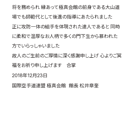
将を務められ 縁あって極真会館の前身である大山道
国際空手道連盟について
場でも師範代として後進の指導にあたられました
お知らせ
正に攻防一体の組手を体現された達人であると 同時
本部からのお知らせ
に柔和で温厚なお人柄で多くの門下生から慕われた
支部からのお知らせ
方でいらっしゃいました
公式大会
故人のご生前のご厚情に深く感謝申し上げ 心よりご冥
公式記録
福をお祈り申し上げます 合掌
試合規則
2018年12月23日
入門のご案内
国際空手道連盟 極真会館 館長 松井章奎
青少年部・保護者の方へ
一般の部・壮年部の方
会員制度