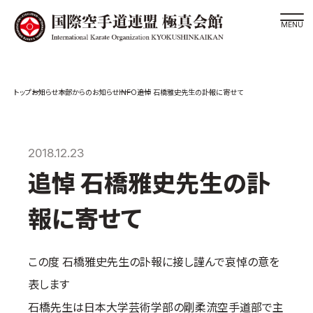
道場検索
INFO
お知らせ
本部からのお知らせ
追悼 石橋雅史先生の訃報に寄せて
スケジュール
極真会館の世界
極真会館の理念
2018.12.23
大山倍達総裁 紹介
追悼 石橋雅史先生の訃
松井章奎館長 紹介
報に寄せて
極真の歴史
極真会館のご案内
この度 石橋雅史先生の訃報に接し謹んで哀悼の意を
極真会館の概要
表します
役員紹介
石橋先生は日本大学芸術学部の剛柔流空手道部で主
各委員会紹介