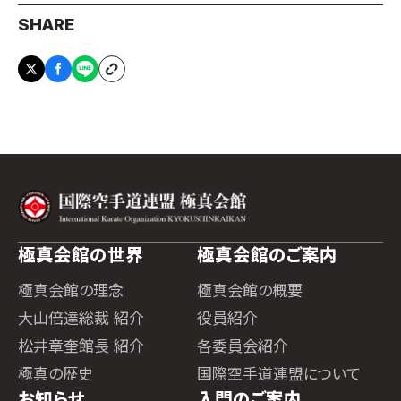
SHARE
極真会館の世界
極真会館のご案内
極真会館の理念
極真会館の概要
大山倍達総裁 紹介
役員紹介
松井章奎館長 紹介
各委員会紹介
極真の歴史
国際空手道連盟について
お知らせ
入門のご案内