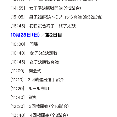
取材のお申し込み
[14：55] 女子準決勝戦開始（全2試合）
よくある質問
[15：05] 男子2回戦A～Dブロック開始（全32試合）
本サイトについて
[16：45] 初日試合終了 終了太鼓
プライバシーポリシー
10月28日（日）
／第2日目
サイトマップ
[10：00] 開場
Language
[10：40] 女子3位決定戦
日本語
[10：45] 女子決勝戦開始
English
[11：00] 開会式
[11：10] 3回戦進出選手紹介
[11：20] ルール説明
[11：40] 試割
[12：20] 3回戦開始（全16試合）
[13：40] 4回戦開始（全8試合）