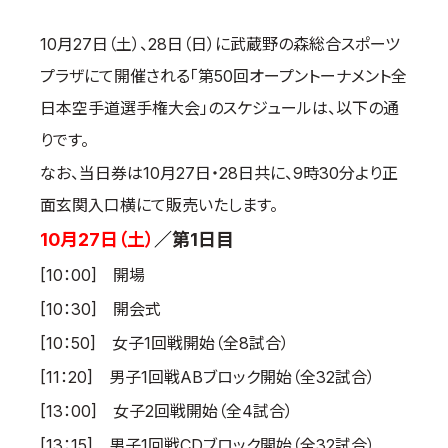
国際空手道連盟について
10月27日（土）、28日（日）に武蔵野の森総合スポーツ
お知らせ
プラザにて開催される「第50回オープントーナメント全
本部からのお知らせ
日本空手道選手権大会」のスケジュールは、以下の通
支部からのお知らせ
りです。
公式大会
なお、当日券は10月27日・28日共に、9時30分より正
公式記録
面玄関入口横にて販売いたします。
試合規則
10月27日（土）
／
第1日目
入門のご案内
[10：00] 開場
青少年部・保護者の方へ
[10：30] 開会式
一般の部・壮年部の方
[10：50] 女子1回戦開始（全8試合）
会員制度
[11：20] 男子1回戦ABブロック開始（全32試合）
[13：00] 女子2回戦開始（全4試合）
[13：15] 男子1回戦CDブロック開始（全32試合）