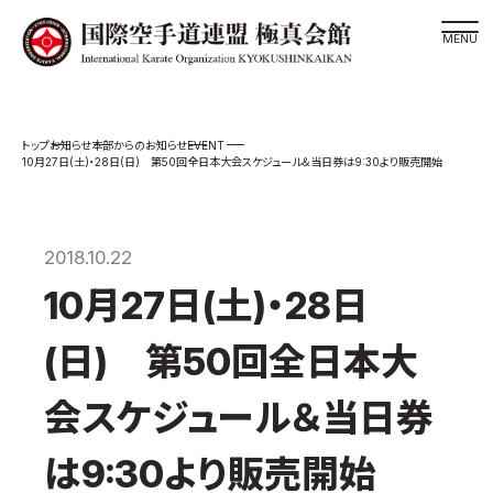
道場検索
EVENT
お知らせ
本部からのお知らせ
スケジュール
10月27日(土)・28日(日) 第50回全日本大会スケジュール＆当日券は9:30より販売開始
極真会館の世界
極真会館の理念
2018.10.22
大山倍達総裁 紹介
10月27日(土)・28日
松井章奎館長 紹介
極真の歴史
(日) 第50回全日本大
極真会館のご案内
会スケジュール＆当日券
極真会館の概要
役員紹介
は9:30より販売開始
各委員会紹介