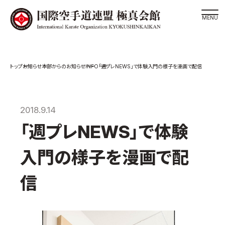
道場検索
INFO
お知らせ
本部からのお知らせ
「週プレNEWS」で体験入門の様子を漫画で配信
スケジュール
極真会館の世界
極真会館の理念
2018.9.14
大山倍達総裁 紹介
「週プレNEWS」で体験
松井章奎館長 紹介
入門の様子を漫画で配
極真の歴史
極真会館のご案内
信
極真会館の概要
役員紹介
各委員会紹介