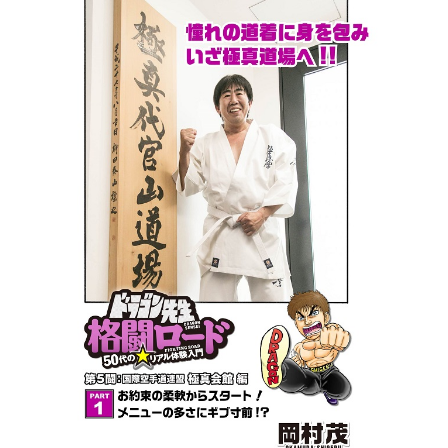
国際空手道連盟について
お知らせ
本部からのお知らせ
支部からのお知らせ
公式大会
公式記録
試合規則
入門のご案内
青少年部・保護者の方へ
一般の部・壮年部の方
会員制度