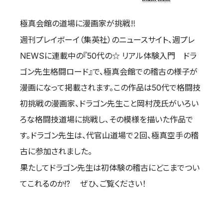
取材のお申し込み
極真会館の道場に漫画家が挑戦‼
よくある質問
週刊プレイボーイ（集英社）のニュースサイト、週プレ
本サイトについて
NEWSに連載中の『50代の☆ リアル体験入門 ドラ
プライバシーポリシー
ゴン先生格闘ロード』で、極真会館での稽古の様子が
サイトマップ
Language
漫画になって掲載されます。この作品は50代で格闘技
初挑戦の漫画家、ドラゴン先生こと岡村茂氏がいろい
日本語
ろな格闘技道場に挑戦し、その模様を描いた作品で
English
す。ドラゴン先生は、代官山道場で２回、極真空手の稽
古に参加されました。
果たしてドラゴン先生は初体験の稽古にどこまでつい
てこれるのか!? ぜひ、ご覧ください！