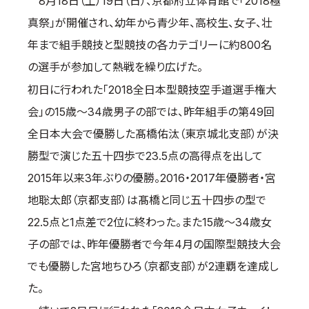
8月18日（土）19日（日）、京都府立体育館で「2018極
取材のお申し込み
真祭」が開催され、幼年から青少年、高校生、女子、壮
よくある質問
年まで組手競技と型競技の各カテゴリーに約800名
本サイトについて
の選手が参加して熱戦を繰り広げた。
プライバシーポリシー
初日に行われた「2018全日本型競技空手道選手権大
サイトマップ
会」の15歳～34歳男子の部では、昨年組手の第49回
Language
全日本大会で優勝した髙橋佑汰（東京城北支部）が決
日本語
勝型で演じた五十四歩で23.5点の高得点を出して
English
2015年以来3年ぶりの優勝。2016・2017年優勝者・宮
地聡太郎（京都支部）は髙橋と同じ五十四歩の型で
22.5点と1点差で2位に終わった。また15歳～34歳女
子の部では、昨年優勝者で今年4月の国際型競技大会
でも優勝した宮地ちひろ（京都支部）が2連覇を達成し
た。