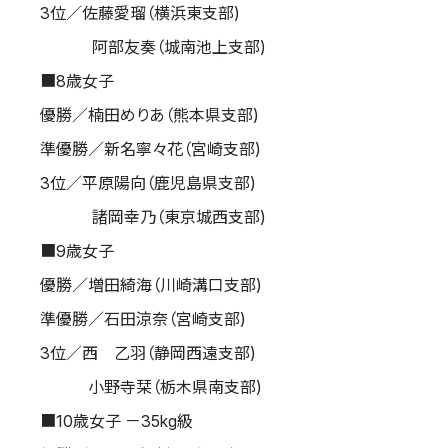
3位／佐藤愛瑠（横浜東支部)
阿部友奏（城南池上支部)
■8歳女子
優勝／楠田めりあ（熊本県支部)
準優勝／新名寧々花（宮崎支部)
3位／平原陽向（鹿児島県支部)
諸岡幸乃（東京城西支部)
■9歳女子
優勝／増田綺海（川崎溝口支部)
準優勝／石田涼奈（宮崎支部)
3位／西 乙羽（静岡西遠支部)
小野寺栞（栃木県南支部)
■10歳女子 －35kg級