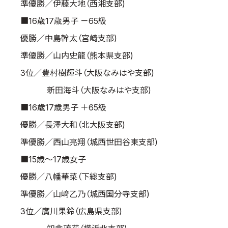
準優勝／伊藤大地（西湘支部)
■16歳17歳男子 －65級
優勝／中島幹太（宮崎支部)
準優勝／山内史龍（熊本県支部)
3位／豊村樹輝斗（大阪なみはや支部)
新田海斗（大阪なみはや支部)
■16歳17歳男子 ＋65級
優勝／長澤大和（北大阪支部)
準優勝／西山亮翔（城西世田谷東支部)
■15歳～17歳女子
優勝／八幡華菜（下総支部)
準優勝／山﨑乙乃（城西国分寺支部)
3位／廣川果鈴（広島県支部)