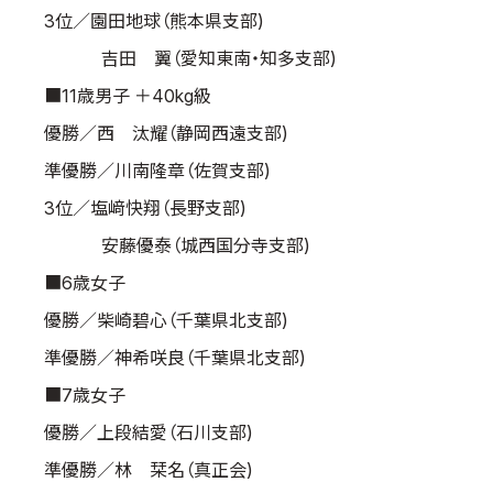
3位／園田地球（熊本県支部)
吉田 翼（愛知東南・知多支部)
■11歳男子 ＋40kg級
優勝／西 汰耀（静岡西遠支部)
準優勝／川南隆章（佐賀支部)
3位／塩﨑快翔（長野支部)
安藤優泰（城西国分寺支部)
■6歳女子
優勝／柴崎碧心（千葉県北支部)
準優勝／神希咲良（千葉県北支部)
■7歳女子
優勝／上段結愛（石川支部)
準優勝／林 栞名（真正会)