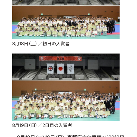
国際空手道連盟について
お知らせ
本部からのお知らせ
支部からのお知らせ
8月18日（土）／初日の入賞者
公式大会
公式記録
試合規則
入門のご案内
青少年部・保護者の方へ
一般の部・壮年部の方
会員制度
8月19日（日）／2日目の入賞者