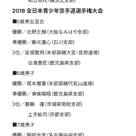
知念琉花（横浜北支部)
2018 全日本青少年空手道選手権大会
■5歳男女混合
優勝／北野王輝（大阪なみはや支部)
準優勝／藤元蓮心（石川支部)
3位／金坂駿飛（本部直轄大宮・宮原道場)
白濱豊匠（鹿児島県支部)
■6歳男子
優勝／尾本雅菫（本部直轄代官山道場)
準優勝／東條陽翔（鹿児島県支部)
3位／齋藤 蓮（茨城県常総支部)
土手紘司（京都支部)
■7歳男子
優勝／服部光真（名古屋中央支部)