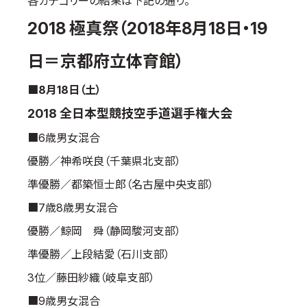
各カテゴリーの結果は下記の通り。
2018 極真祭（2018年8月18日・19
日＝京都府立体育館）
■8月18日（土）
2018 全日本型競技空手道選手権大会
■6歳男女混合
優勝／神希咲良（千葉県北支部）
準優勝／都築恒士郎（名古屋中央支部）
■7歳8歳男女混合
優勝／鯨岡 舜（静岡駿河支部）
準優勝／上段結愛（石川支部）
3位／藤田紗織（岐阜支部）
■9歳男女混合