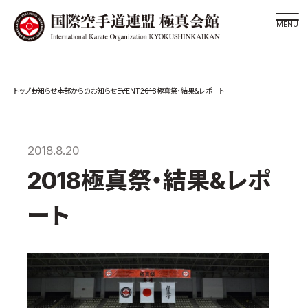
道場検索
EVENT
お知らせ
本部からのお知らせ
2018極真祭・結果&レポート
スケジュール
極真会館の世界
極真会館の理念
2018.8.20
大山倍達総裁 紹介
2018極真祭・結果&レポ
松井章奎館長 紹介
ート
極真の歴史
極真会館のご案内
極真会館の概要
役員紹介
各委員会紹介