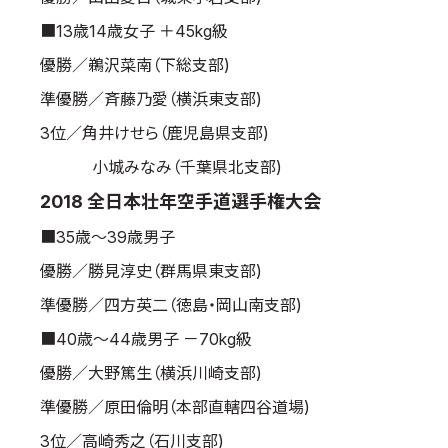
■13歳14歳女子 ＋45kg級
優勝／鵜沢菜南（下総支部)
準優勝／斉藤乃愛（横浜東支部)
3位／角井けせら（鹿児島県支部)
小城みなみ（千葉県北支部)
2018 全日本壮年空手道選手権大会
■35歳～39歳男子
優勝／勝見淳史（群馬県東支部)
準優勝／四方英二（徳島・岡山南支部)
■40歳～44歳男子 －70kg級
優勝／大野篤生（横浜川崎支部)
準優勝／原田倫明（本部直轄四谷道場)
3位／高崎秀之（石川支部)