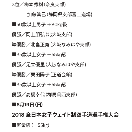
3位／梅本秀樹（奈良支部)
加藤眞己（静岡県支部富士道場)
■50歳以上男子 ＋80kg級
優勝／岡上朋弘（北大阪支部)
準優勝／北畠正寛（大阪なみはや支部)
■35歳以上女子 －55kg級
優勝／足立優里（大阪なみはや支部)
準優勝／栗田陽子（正道会館)
■35歳以上女子 ＋55kg級
優勝／高橋幸代（群馬県西支部)
■8月19日（日）
2018 全日本女子ウェイト制空手道選手権大会
■軽量級（－55㎏）