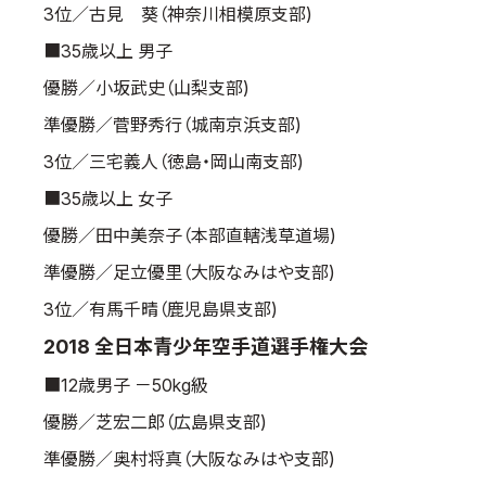
3位／古見 葵（神奈川相模原支部)
■35歳以上 男子
優勝／小坂武史（山梨支部)
準優勝／菅野秀行（城南京浜支部)
3位／三宅義人（徳島・岡山南支部)
■35歳以上 女子
優勝／田中美奈子（本部直轄浅草道場)
準優勝／足立優里（大阪なみはや支部)
3位／有馬千晴（鹿児島県支部)
2018 全日本青少年空手道選手権大会
■12歳男子 －50kg級
優勝／芝宏二郎（広島県支部)
準優勝／奥村将真（大阪なみはや支部)