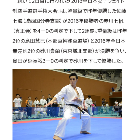
続いて2日目に行われた「2018全日本女子ウェイト
制空手道選手権大会」は、軽量級で昨年優勝した佐藤
七海（城西国分寺支部）が2016年優勝者の赤川七帆
（真正会）を4－0の判定で下して2連覇。重量級は昨年
2位の島田慧巳（本部直轄浅草道場）と2016年全日本
無差別2位の砂川貴蘭（東京城北支部）が決勝を争い、
島田が延長戦3－0の判定で砂川を下して優勝した。