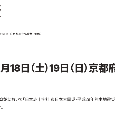
ご案内
お知らせ
（土）19日（日）京都府立体育館で開催
館の概要
本部からのお知ら
せ
介
支部からのお知ら
せ
会紹介
公式大会
8月18日（土）19日（日）京都
手道連盟に
公式記録
試合規則
入門のご案内
青少年部・保護者
府立体育館において「日本赤十字社 東日本大震災・平成28年熊本地震災
の方へ
一般の部・壮年部
。
の方
会員制度