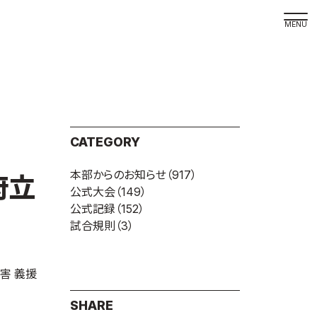
取材の
よくある
本サイト
CATEGORY
プライバ
本部からのお知らせ
（917）
サイトマ
府立
公式大会
（149）
Language
公式記録
（152）
試合規則
（3）
日本語
English
害 義援
SHARE