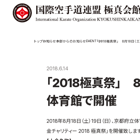
極真会館の
道場検索
EVENT
お知らせ
本部からのお知らせ
「2018極真祭」 8月18日
スケジュール
極真会
極真会館の世界
役員紹
2018.6.14
極真会館の理念
各委員
「2018極真祭」 
大山倍達総裁 紹
国際空
介
ついて
松井章奎館長 紹
体育館で開催
介
極真の歴史
2018年8月18日（土）19日（日）、京都
金チャリティー 2018 極真祭」を開催致します