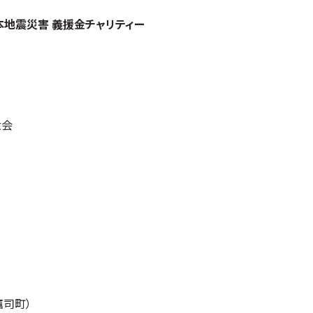
本地震災害 義援金チャリティー
大会
鷹司町）