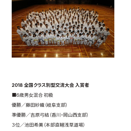
2018 全国クラス別型交流大会 入賞者
■6歳男女混合 初級
優勝／藤田紗織（岐阜支部）
準優勝／吉原弓結（香川・岡山西支部）
３位／池田希美（本部直轄浅草道場）