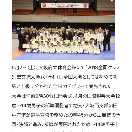
国際空手道連盟について
お知らせ
本部からのお知らせ
支部からのお知らせ
公式大会
公式記録
試合規則
6月2日（土）、大阪府立体育会館にて「2018全国クラス
入門のご案内
別型交流大会」が行われ、全国大会としては初めて初
級と上級に分かれた全14カテゴリーで実施された。
青少年部・保護者の方へ
大会は午前9時30分に開会式、4月の国際親善大会12
一般の部・壮年部の方
歳～14歳男子の部準優勝者で地元・大阪西支部の田
会員制度
中志侑が選手宣誓を務めた。9時45分から型競技の予
選・決勝と進み、接戦が展開された12歳～14歳男子上