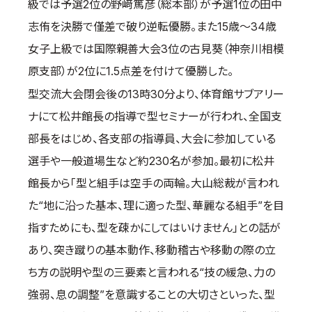
級では予選2位の野﨑篤彦（総本部）が予選1位の田中
取材のお申し込み
志侑を決勝で僅差で破り逆転優勝。また15歳～34歳
よくある質問
女子上級では国際親善大会3位の古見葵（神奈川相模
本サイトについて
原支部）が2位に1.5点差を付けて優勝した。
プライバシーポリシー
型交流大会閉会後の13時30分より、体育館サブアリー
サイトマップ
ナにて松井館長の指導で型セミナーが行われ、全国支
Language
部長をはじめ、各支部の指導員、大会に参加している
日本語
選手や一般道場生など約230名が参加。最初に松井
English
館長から「型と組手は空手の両輪。大山総裁が言われ
た“地に沿った基本、理に適った型、華麗なる組手”を目
指すためにも、型を疎かにしてはいけません」との話が
あり、突き蹴りの基本動作、移動稽古や移動の際の立
ち方の説明や型の三要素と言われる“技の緩急、力の
強弱、息の調整”を意識することの大切さといった、型