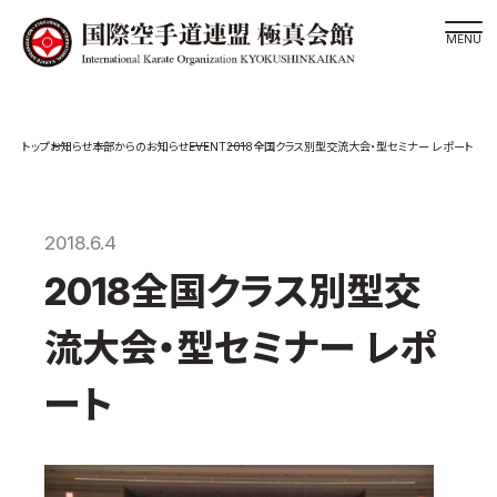
道場検索
EVENT
お知らせ
本部からのお知らせ
2018全国クラス別型交流大会・型セミナー レポート
スケジュール
極真会館の世界
極真会館の理念
2018.6.4
大山倍達総裁 紹介
2018全国クラス別型交
松井章奎館長 紹介
流大会・型セミナー レポ
極真の歴史
極真会館のご案内
ート
極真会館の概要
役員紹介
各委員会紹介