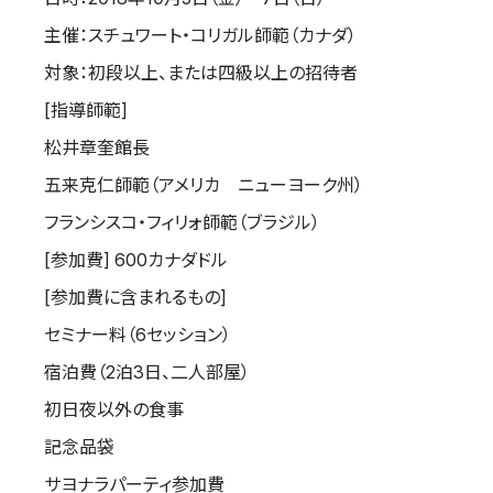
国際空手道連盟について
主催：スチュワート・コリガル師範（カナダ）
お知らせ
対象：初段以上、または四級以上の招待者
[指導師範]
本部からのお知らせ
支部からのお知らせ
松井章奎館長
公式大会
五来克仁師範（アメリカ ニューヨーク州）
公式記録
フランシスコ・フィリォ師範（ブラジル）
試合規則
[参加費] 600カナダドル
入門のご案内
[参加費に含まれるもの]
青少年部・保護者の方へ
セミナー料（6セッション）
一般の部・壮年部の方
宿泊費（2泊3日、二人部屋）
会員制度
初日夜以外の食事
記念品袋
サヨナラパーティ参加費