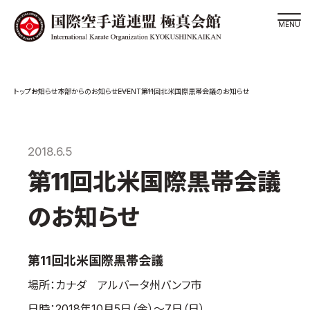
道場検索
EVENT
お知らせ
本部からのお知らせ
第11回北米国際黒帯会議のお知らせ
スケジュール
極真会館の世界
極真会館の理念
2018.6.5
大山倍達総裁 紹介
第11回北米国際黒帯会議
松井章奎館長 紹介
のお知らせ
極真の歴史
極真会館のご案内
第11回北米国際黒帯会議
極真会館の概要
場所：カナダ アルバータ州バンフ市
役員紹介
各委員会紹介
日時：2018年10月5日（金）～7日（日）