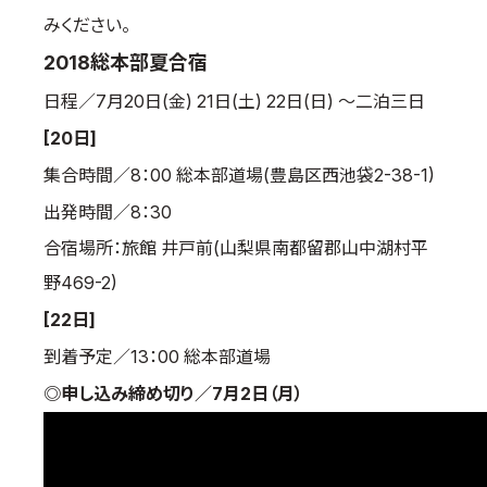
みください。
国際空手道連盟について
2018総本部夏合宿
お知らせ
日程／7月20日(金) 21日(土) 22日(日) ～二泊三日
本部からのお知らせ
[20日]
支部からのお知らせ
集合時間／8：00 総本部道場(豊島区西池袋2-38-1)
公式大会
公式記録
出発時間／8：30
試合規則
合宿場所：旅館 井戸前(山梨県南都留郡山中湖村平
入門のご案内
野469-2)
[22日]
青少年部・保護者の方へ
到着予定／13：00 総本部道場
一般の部・壮年部の方
会員制度
◎申し込み締め切り／7月2日（月）