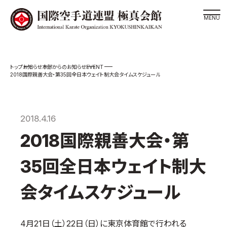
道場検索
EVENT
お知らせ
本部からのお知らせ
スケジュール
2018国際親善大会・第35回全日本ウェイト制大会タイムスケジュール
極真会館の世界
極真会館の理念
2018.4.16
大山倍達総裁 紹介
2018国際親善大会・第
松井章奎館長 紹介
極真の歴史
35回全日本ウェイト制大
極真会館のご案内
会タイムスケジュール
極真会館の概要
役員紹介
4月21日（土）22日（日）に東京体育館で行われる
各委員会紹介