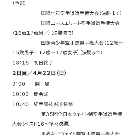
（予選）
取材のお申し込み
国際壮年空手道選手権大会（決勝まで）
よくある質問
国際ユースエリート空手道選手権大会
本サイトについて
（１６歳１７歳男子）（決勝まで）
プライバシーポリシー
国際青少年空手道選手権大会（１２歳～
サイトマップ
１５歳男子／１２歳～１７歳女子）（決勝まで）
Language
１８：１５ 初日終了
日本語
２日目／４月２２日（日）
English
９：００ 開 場
１０：００ 開会式
１０：４０ 組手競技 試合開始
第３５回全日本ウェイト制空手道選手権
大会（ベスト１６～準々決勝）
世界女子ウェイト制空手道選手権大会