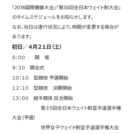
「2018国際親善大会」「第35回全日本ウェイト制大会」
国際空手道連盟について
のタイムスケジュールをお知らせします。
お知らせ
なお、当日は進行状況により、時間が変更する場合が
本部からのお知らせ
あります。
支部からのお知らせ
初日／４月２１日（土）
公式大会
８：００ 開 場
公式記録
試合規則
９：３０ 開会式
入門のご案内
１０：１０ 型競技 予選開始
１２：１０ 型競技 決勝開始
青少年部・保護者の方へ
１３：００ 組手競技 試合開始
一般の部・壮年部の方
会員制度
第３５回全日本ウェイト制空手道選手権
大会（予選）
世界女子ウェイト制空手道選手権大会