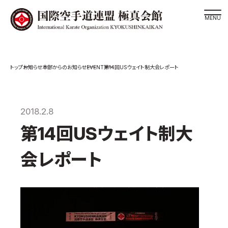
道場検索
EVENT
お知らせ
本部からのお知らせ
第14回USウェイト制大会レポート
スケジュール
極真会館の世界
極真会館の理念
2018.2.8
大山倍達総裁 紹介
第14回USウェイト制大
松井章奎館長 紹介
会レポート
極真の歴史
極真会館のご案内
極真会館の概要
役員紹介
各委員会紹介