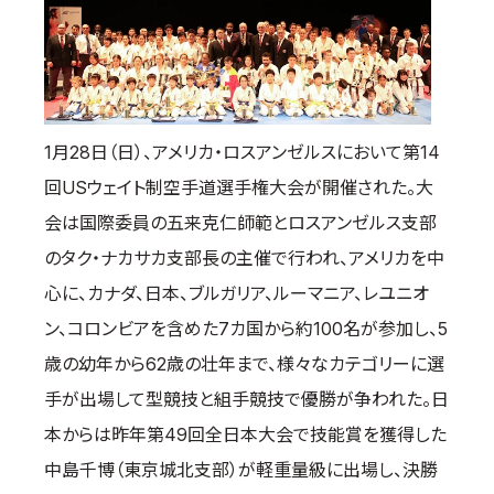
国際空手道連盟について
お知らせ
本部からのお知らせ
支部からのお知らせ
1月28日（日）、アメリカ・ロスアンゼルスにおいて第14
公式大会
回USウェイト制空手道選手権大会が開催された。大
公式記録
会は国際委員の五来克仁師範とロスアンゼルス支部
試合規則
のタク・ナカサカ支部長の主催で行われ、アメリカを中
入門のご案内
心に、カナダ、日本、ブルガリア、ルーマニア、レユニオ
ン、コロンビアを含めた7カ国から約100名が参加し、5
青少年部・保護者の方へ
一般の部・壮年部の方
歳の幼年から62歳の壮年まで、様々なカテゴリーに選
会員制度
手が出場して型競技と組手競技で優勝が争われた。日
本からは昨年第49回全日本大会で技能賞を獲得した
中島千博（東京城北支部）が軽重量級に出場し、決勝