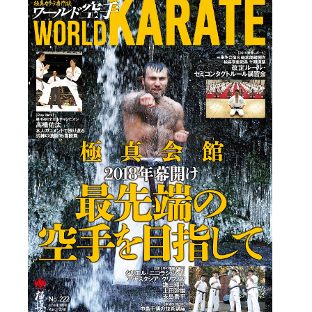
国際空手道連盟について
お知らせ
本部からのお知らせ
支部からのお知らせ
公式大会
公式記録
試合規則
入門のご案内
青少年部・保護者の方へ
一般の部・壮年部の方
会員制度