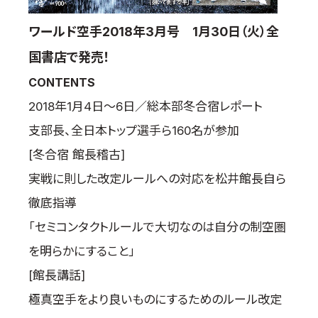
取材のお申し込み
ワールド空手2018年3月号 1月30日（火）全
よくある質問
国書店で発売！
本サイトについて
CONTENTS
プライバシーポリシー
サイトマップ
2018年1月4日～6日／総本部冬合宿レポート
Language
支部長、全日本トップ選手ら160名が参加
日本語
[冬合宿 館長稽古]
English
実戦に則した改定ルールへの対応を松井館長自ら
徹底指導
「セミコンタクトルールで大切なのは自分の制空圏
を明らかにすること」
[館長講話]
極真空手をより良いものにするためのルール改定