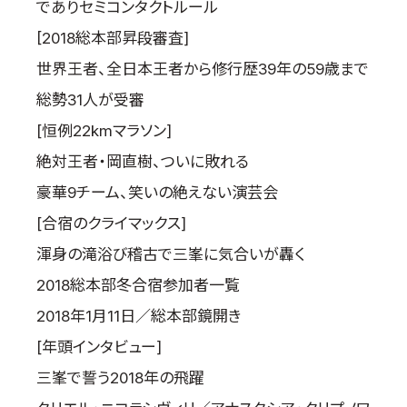
でありセミコンタクトルール
[2018総本部昇段審査]
世界王者、全日本王者から修行歴39年の59歳まで
総勢31人が受審
[恒例22kmマラソン]
絶対王者・岡直樹、ついに敗れる
豪華9チーム、笑いの絶えない演芸会
[合宿のクライマックス]
渾身の滝浴び稽古で三峯に気合いが轟く
2018総本部冬合宿参加者一覧
2018年1月11日／総本部鏡開き
[年頭インタビュー]
三峯で誓う2018年の飛躍