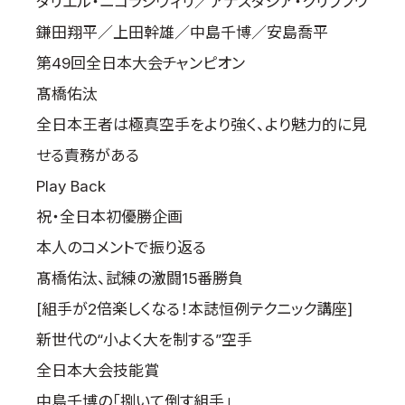
タリエル・ニコラシヴィリ／アナスタシア・クリプノワ
鎌田翔平／上田幹雄／中島千博／安島喬平
第49回全日本大会チャンピオン
髙橋佑汰
全日本王者は極真空手をより強く、より魅力的に見
せる責務がある
Play Back
祝・全日本初優勝企画
本人のコメントで振り返る
髙橋佑汰、試練の激闘15番勝負
[組手が2倍楽しくなる！本誌恒例テクニック講座]
新世代の“小よく大を制する”空手
全日本大会技能賞
中島千博の「捌いて倒す組手」