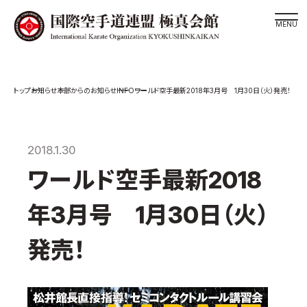
道場検索
INFO
お知らせ
本部からのお知らせ
ワールド空手最新2018年3月号 1月30日（火）発売！
スケジュール
極真会館の世界
極真会館の理念
2018.1.30
大山倍達総裁 紹介
ワールド空手最新2018
松井章奎館長 紹介
年3月号 1月30日（火）
極真の歴史
極真会館のご案内
発売！
極真会館の概要
役員紹介
各委員会紹介