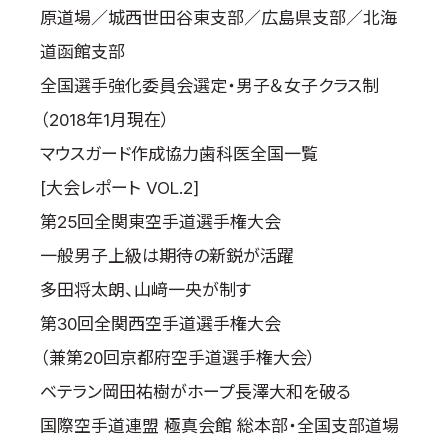
原道場／城西世田谷東支部／広島県支部／北海
道函館支部
全国選手強化委員会選定・男子＆女子クラス制
（2018年1月現在）
マウスガード作成協力歯科医全国一覧
[大会レポート VOL.2]
第25回全関東空手道選手権大会
一般男子上級は期待の新鋭が活躍
多田将太朗、山﨑一央が制す
第30回全関西空手道選手権大会
（兼第20回京都府空手道選手権大会）
ベテラン岡田祐樹がホープ長澤大和を破る
国際空手道連盟 極真会館 総本部・全国支部道場