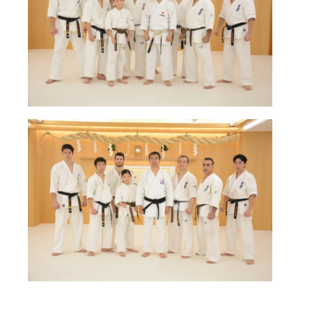
国際空手道連盟について
お知らせ
本部からのお知らせ
支部からのお知らせ
公式大会
公式記録
試合規則
入門のご案内
青少年部・保護者の方へ
一般の部・壮年部の方
会員制度