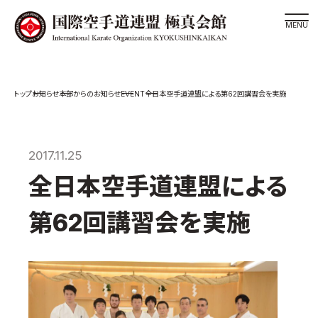
道場検索
EVENT
お知らせ
本部からのお知らせ
全日本空手道連盟による第62回講習会を実施
スケジュール
極真会館の世界
極真会館の理念
2017.11.25
大山倍達総裁 紹介
全日本空手道連盟による
松井章奎館長 紹介
第62回講習会を実施
極真の歴史
極真会館のご案内
極真会館の概要
役員紹介
各委員会紹介