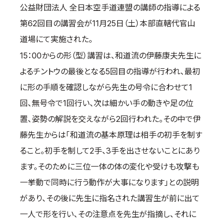
公益財団法人 全日本空手道連盟の講師の指導による
取材のお申し込み
第62回目の講習会が11月25日（土）本部直轄代官山
よくある質問
道場にて実施された。
本サイトについて
15：00からの形（型）講習は、和道流の伊藤康夫先生に
プライバシーポリシー
よるチントウの最後となる5回目の指導が行われ、最初
サイトマップ
Language
に形の手順を確認しながら先生の号令に合わせて1
回、無号令で1回行い、次は細かい手の動きや足の位
日本語
置、姿勢の解説を交えながら2回行われた。その中で伊
English
藤先生からは「和道流の基本原理は相手の初手を制す
ること。初手を制して2手、3手を出させないことにあり
ます。そのために三位一体の体の変化や受けも攻撃も
一挙動で同時に行う動作が大事になります」との説明
があり、その後に先生に指名された講習生が前に出て
一人で形を行い、その注意点を先生が指摘し、それに