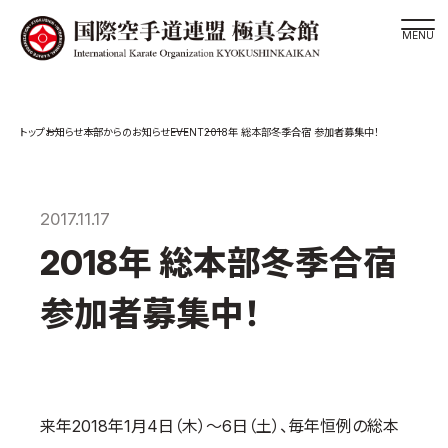
道場検索
EVENT
お知らせ
本部からのお知らせ
2018年 総本部冬季合宿 参加者募集中！
スケジュール
極真会館の世界
極真会館の理念
2017.11.17
大山倍達総裁 紹介
2018年 総本部冬季合宿
松井章奎館長 紹介
参加者募集中！
極真の歴史
極真会館のご案内
極真会館の概要
役員紹介
来年2018年1月4日（木）〜6日（土）、毎年恒例の総本
各委員会紹介