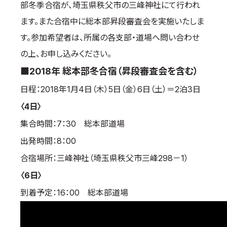
部冬季合宿が、埼玉県秩父市の三峰神社にて行われ
国際空手道連盟について
ます。また合宿中に総本部昇段審査会を実施いたしま
お知らせ
す。参加希望者は、所属の各支部・道場へ問い合わせ
本部からのお知らせ
の上、お申し込みください。
支部からのお知らせ
■2018年 総本部冬合宿（昇段審査会を含む）
公式大会
日程：2018年1月4日（木）5日（金）6日（土）＝2泊3日
公式記録
〈4日〉
試合規則
集合時間：7：30 総本部道場
入門のご案内
出発時間：8：00
青少年部・保護者の方へ
合宿場所：三峰神社（埼玉県秩父市三峰298－1）
一般の部・壮年部の方
〈6日〉
会員制度
到着予定：16：00 総本部道場