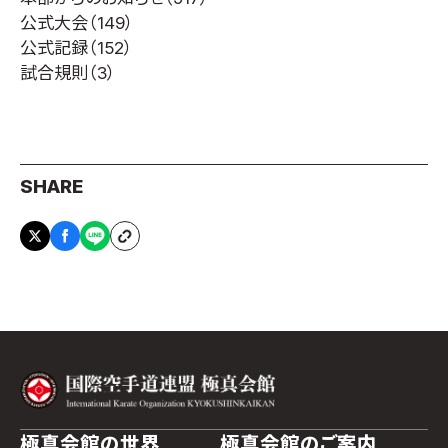
公式大会
（149）
公式記録
（152）
試合規則
（3）
SHARE
極真会館の世界
極真会館のご案内