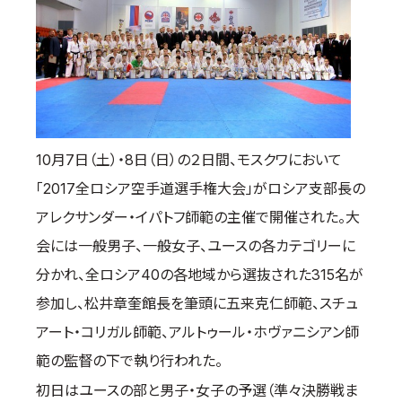
国際空手道連盟について
お知らせ
本部からのお知らせ
支部からのお知らせ
公式大会
10月7日（土）・8日（日）の２日間、モスクワにおいて
公式記録
「2017全ロシア空手道選手権大会」がロシア支部長の
試合規則
アレクサンダー・イパトフ師範の主催で開催された。大
入門のご案内
会には一般男子、一般女子、ユースの各カテゴリーに
青少年部・保護者の方へ
分かれ、全ロシア40の各地域から選抜された315名が
一般の部・壮年部の方
参加し、松井章奎館長を筆頭に五来克仁師範、スチュ
会員制度
アート・コリガル師範、アルトゥール・ホヴァニシアン師
範の監督の下で執り行われた。
初日はユースの部と男子・女子の予選（準々決勝戦ま