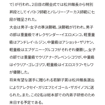
で）が行われ、２日目の開会式では松井館長から特別
取材のお申し込み
昇段としてイパトフ師範とバレリー・プーカス師範に七
よくある質問
段が贈呈された。
本サイトについて
大会は男子・女子の準決勝戦、決勝戦が行われ、男子
プライバシーポリシー
サイトマップ
の部は重量級でオレクサンダー・イエロメンコ、軽重量
Language
級はアンドレイ・ルジン、中量級はアショット・ザリヤン、
軽量級はエブゲニー・グルコフがそれぞれ優勝し、女子
日本語
の部では重量級でウリアナ・グレベンシコワが、中量級
English
はイウリア・ゴレゴリワ、軽量級はイエロスラフ・モレワ
が優勝した。
将来有望な選手に贈られる若獅子賞は松井館長選出
によりアレクセイ・ガリエフとイゴール・ザガイノフに送
られた。また、この2名は総本部での内弟子研修のため
来日する予定である。