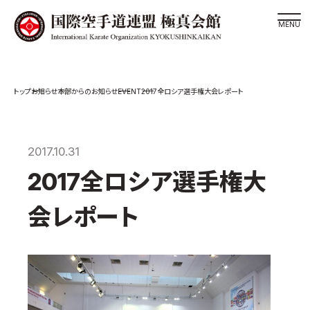
道場検索
EVENT
お知らせ
本部からのお知らせ
2017全ロシア選手権大会レポート
スケジュール
極真会館の世界
極真会館の理念
2017.10.31
大山倍達総裁 紹介
2017全ロシア選手権大
松井章奎館長 紹介
会レポート
極真の歴史
極真会館のご案内
極真会館の概要
役員紹介
各委員会紹介