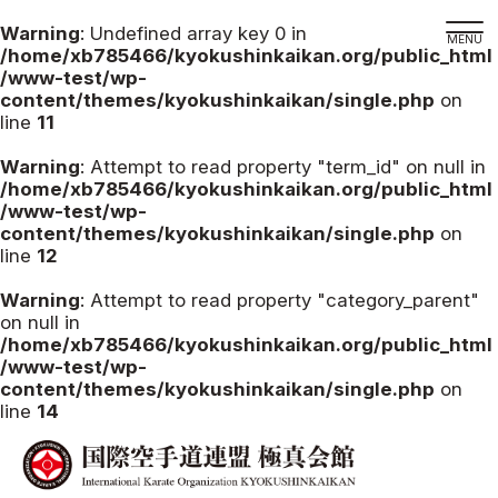
Warning
: Undefined array key 0 in
/home/xb785466/kyokushinkaikan.org/public_html
/www-test/wp-
content/themes/kyokushinkaikan/single.php
on
line
11
道場検索
スケジュール
Warning
: Attempt to read property "term_id" on null in
/home/xb785466/kyokushinkaikan.org/public_html
極真会館の世界
/www-test/wp-
content/themes/kyokushinkaikan/single.php
on
極真会館の理念
line
12
大山倍達総裁 紹介
Warning
: Attempt to read property "category_parent"
松井章奎館長 紹介
on null in
/home/xb785466/kyokushinkaikan.org/public_html
極真の歴史
/www-test/wp-
極真会館のご案内
content/themes/kyokushinkaikan/single.php
on
line
14
極真会館の概要
役員紹介
各委員会紹介