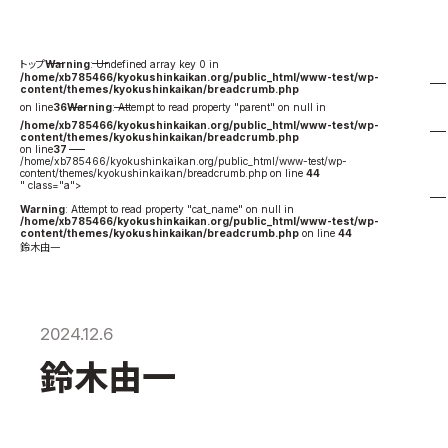
国際空手道連盟について
お知らせ
Warning
: Undefined array key 0 in
/home/xb785466/kyokushinkaikan.org/public_html/www-test/wp-
content/themes/kyokushinkaikan/breadcrumb.php
本部からのお知らせ
on line
36
Warning
: Attempt to read property "parent" on null in
/home/xb785466/kyokushinkaikan.org/public_html/www-test/wp-
支部からのお知らせ
content/themes/kyokushinkaikan/breadcrumb.php
on line
37
公式大会
/home/xb785466/kyokushinkaikan.org/public_html/www-test/wp-
content/themes/kyokushinkaikan/breadcrumb.php on line
44
" class="a">
公式記録
Warning
: Attempt to read property "cat_name" on null in
/home/xb785466/kyokushinkaikan.org/public_html/www-test/wp-
試合規則
content/themes/kyokushinkaikan/breadcrumb.php
on line
44
鈴木由一
入門のご案内
青少年部・保護者の方へ
一般の部・壮年部の方
2024.12.6
会員制度
鈴木由一