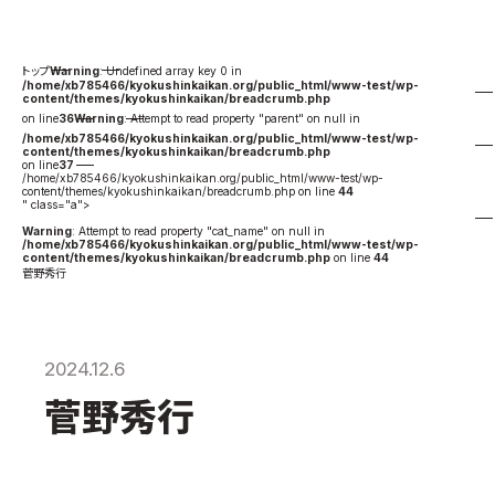
国際空手道連盟について
お知らせ
Warning
: Undefined array key 0 in
/home/xb785466/kyokushinkaikan.org/public_html/www-test/wp-
content/themes/kyokushinkaikan/breadcrumb.php
本部からのお知らせ
on line
36
Warning
: Attempt to read property "parent" on null in
/home/xb785466/kyokushinkaikan.org/public_html/www-test/wp-
支部からのお知らせ
content/themes/kyokushinkaikan/breadcrumb.php
on line
37
公式大会
/home/xb785466/kyokushinkaikan.org/public_html/www-test/wp-
content/themes/kyokushinkaikan/breadcrumb.php on line
44
" class="a">
公式記録
Warning
: Attempt to read property "cat_name" on null in
/home/xb785466/kyokushinkaikan.org/public_html/www-test/wp-
試合規則
content/themes/kyokushinkaikan/breadcrumb.php
on line
44
菅野秀行
入門のご案内
青少年部・保護者の方へ
一般の部・壮年部の方
2024.12.6
会員制度
菅野秀行