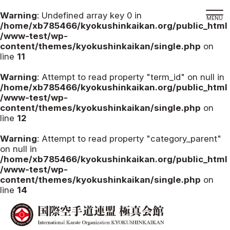
Warning
: Undefined array key 0 in
/home/xb785466/kyokushinkaikan.org/public_html
/www-test/wp-
content/themes/kyokushinkaikan/single.php
on
line
11
道場検索
スケジュール
Warning
: Attempt to read property "term_id" on null in
/home/xb785466/kyokushinkaikan.org/public_html
極真会館の世界
/www-test/wp-
content/themes/kyokushinkaikan/single.php
on
極真会館の理念
line
12
大山倍達総裁 紹介
Warning
: Attempt to read property "category_parent"
松井章奎館長 紹介
on null in
/home/xb785466/kyokushinkaikan.org/public_html
極真の歴史
/www-test/wp-
極真会館のご案内
content/themes/kyokushinkaikan/single.php
on
line
14
極真会館の概要
役員紹介
各委員会紹介