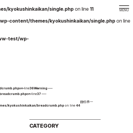
s/kyokushinkaikan/single.php
on line
11
wp-content/themes/kyokushinkaikan/single.php
on line
取材の
ww-test/wp-
よくある
本サイト
プライバ
サイトマ
Language
adcrumb.php
on line
36
Warning
日本語
/breadcrumb.php
on line
37
田口恭一
English
emes/kyokushinkaikan/breadcrumb.php
on line
44
CATEGORY