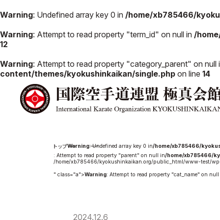
Warning
: Undefined array key 0 in
/home/xb785466/kyokus
Warning
: Attempt to read property "term_id" on null in
/home
12
極真会館の
道場検索
Warning
: Attempt to read property "category_parent" on null 
スケジュール
content/themes/kyokushinkaikan/single.php
on line
14
極真会
極真会館の世界
役員紹
極真会館の理念
各委員
大山倍達総裁 紹
国際空
介
ついて
松井章奎館長 紹
Warning
: Undefined array key 0 in
/home/xb785466/kyokus
介
: Attempt to read property "parent" on null in
/home/xb785466/ky
極真の歴史
/home/xb785466/kyokushinkaikan.org/public_html/www-test/wp-
" class="a">
Warning
: Attempt to read property "cat_name" on null
2024.12.6