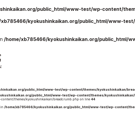
hinkaikan.org/public_html/www-test/wp-content/theme
/xb785466/kyokushinkaikan.org/public_html/www-test/
ご案内
お知らせ
in
/home/xb785466/kyokushinkaikan.org/public_html/w
館の概要
本部からのお知ら
せ
介
支部からのお知ら
せ
会紹介
公式大会
手道連盟に
公式記録
試合規則
hinkaikan.org/public_html/www-test/wp-content/themes/kyokushinkaikan/bre
okushinkaikan.org/public_html/www-test/wp-content/themes/kyokushinkaikan
入門のご案内
content/themes/kyokushinkaikan/breadcrumb.php on line
44
 in
/home/xb785466/kyokushinkaikan.org/public_html/www-test/wp-content/th
青少年部・保護者
の方へ
一般の部・壮年部
の方
会員制度