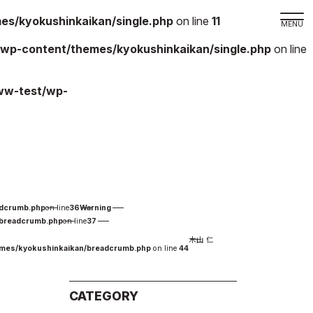
s/kyokushinkaikan/single.php
on line
11
wp-content/themes/kyokushinkaikan/single.php
on line
取材の
ww-test/wp-
よくある
本サイト
プライバ
サイトマ
Language
adcrumb.php
on line
36
Warning
日本語
/breadcrumb.php
on line
37
木山 仁
English
emes/kyokushinkaikan/breadcrumb.php
on line
44
CATEGORY