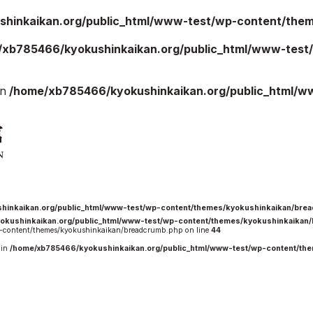
hinkaikan.org/public_html/www-test/wp-content/theme
/xb785466/kyokushinkaikan.org/public_html/www-test/
ご案内
お知らせ
in
/home/xb785466/kyokushinkaikan.org/public_html/w
館の概要
本部からのお知ら
せ
介
支部からのお知ら
せ
会紹介
公式大会
手道連盟に
公式記録
試合規則
hinkaikan.org/public_html/www-test/wp-content/themes/kyokushinkaikan/bre
okushinkaikan.org/public_html/www-test/wp-content/themes/kyokushinkaikan
入門のご案内
content/themes/kyokushinkaikan/breadcrumb.php on line
44
 in
/home/xb785466/kyokushinkaikan.org/public_html/www-test/wp-content/th
青少年部・保護者
の方へ
一般の部・壮年部
の方
会員制度