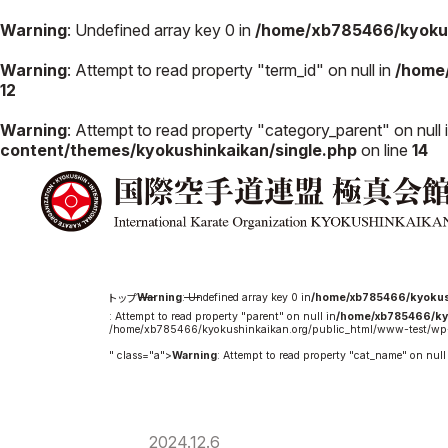
Warning
: Undefined array key 0 in
/home/xb785466/kyokus
Warning
: Attempt to read property "term_id" on null in
/home
12
極真会館の
道場検索
Warning
: Attempt to read property "category_parent" on null 
スケジュール
content/themes/kyokushinkaikan/single.php
on line
14
極真会
極真会館の世界
役員紹
極真会館の理念
各委員
大山倍達総裁 紹
国際空
介
ついて
松井章奎館長 紹
Warning
: Undefined array key 0 in
/home/xb785466/kyokus
介
: Attempt to read property "parent" on null in
/home/xb785466/ky
極真の歴史
/home/xb785466/kyokushinkaikan.org/public_html/www-test/wp-
" class="a">
Warning
: Attempt to read property "cat_name" on null
2024.12.6