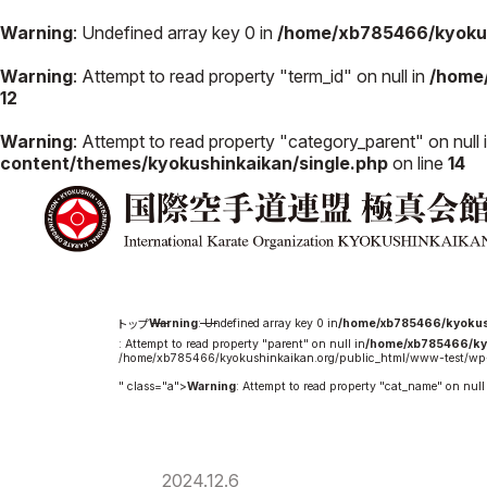
Warning
: Undefined array key 0 in
/home/xb785466/kyokus
Warning
: Attempt to read property "term_id" on null in
/home
12
極真会館の
道場検索
Warning
: Attempt to read property "category_parent" on null 
スケジュール
content/themes/kyokushinkaikan/single.php
on line
14
極真会
極真会館の世界
役員紹
極真会館の理念
各委員
大山倍達総裁 紹
国際空
介
ついて
松井章奎館長 紹
Warning
: Undefined array key 0 in
/home/xb785466/kyokus
介
: Attempt to read property "parent" on null in
/home/xb785466/ky
極真の歴史
/home/xb785466/kyokushinkaikan.org/public_html/www-test/wp-
" class="a">
Warning
: Attempt to read property "cat_name" on null
2024.12.6