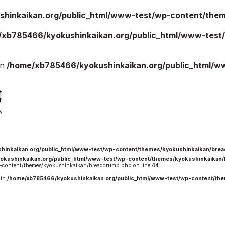
hinkaikan.org/public_html/www-test/wp-content/theme
/xb785466/kyokushinkaikan.org/public_html/www-test/
ご案内
お知らせ
in
/home/xb785466/kyokushinkaikan.org/public_html/w
館の概要
本部からのお知ら
せ
介
支部からのお知ら
せ
会紹介
公式大会
手道連盟に
公式記録
試合規則
hinkaikan.org/public_html/www-test/wp-content/themes/kyokushinkaikan/bre
okushinkaikan.org/public_html/www-test/wp-content/themes/kyokushinkaikan
入門のご案内
content/themes/kyokushinkaikan/breadcrumb.php on line
44
 in
/home/xb785466/kyokushinkaikan.org/public_html/www-test/wp-content/th
青少年部・保護者
の方へ
一般の部・壮年部
の方
会員制度