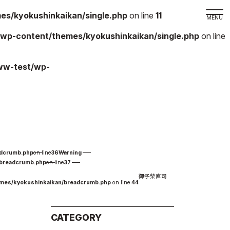
s/kyokushinkaikan/single.php
on line
11
wp-content/themes/kyokushinkaikan/single.php
on line
取材の
ww-test/wp-
よくある
本サイト
プライバ
サイトマ
Language
adcrumb.php
on line
36
Warning
日本語
/breadcrumb.php
on line
37
御子柴直司
English
emes/kyokushinkaikan/breadcrumb.php
on line
44
CATEGORY