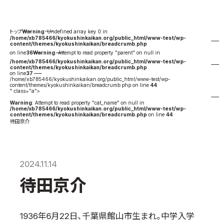
国際空手道連盟について
お知らせ
Warning
: Undefined array key 0 in
/home/xb785466/kyokushinkaikan.org/public_html/www-test/wp-
content/themes/kyokushinkaikan/breadcrumb.php
本部からのお知らせ
on line
36
Warning
: Attempt to read property "parent" on null in
/home/xb785466/kyokushinkaikan.org/public_html/www-test/wp-
支部からのお知らせ
content/themes/kyokushinkaikan/breadcrumb.php
on line
37
公式大会
/home/xb785466/kyokushinkaikan.org/public_html/www-test/wp-
content/themes/kyokushinkaikan/breadcrumb.php on line
44
" class="a">
公式記録
Warning
: Attempt to read property "cat_name" on null in
/home/xb785466/kyokushinkaikan.org/public_html/www-test/wp-
試合規則
content/themes/kyokushinkaikan/breadcrumb.php
on line
44
待田京介
入門のご案内
青少年部・保護者の方へ
一般の部・壮年部の方
2024.11.14
会員制度
待田京介
1936年6月22日、千葉県館山市生まれ。中学入学