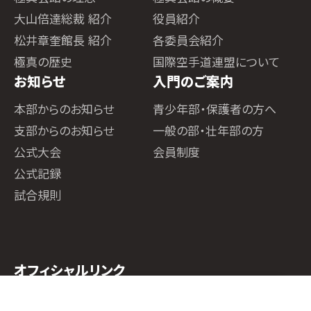
大山倍達総裁 紹介
役員紹介
松井章奎館長 紹介
各委員会紹介
極真の歴史
国際空手道連盟について
お知らせ
入門のご案内
本部からのお知らせ
青少年部・保護者の方へ
支部からのお知らせ
一般の部・壮年部の方
公式大会
会員制度
公式記録
試合規則
オフィシャルリンク
ホーム
道場検索
スケジュール
お知らせ
ページトップ