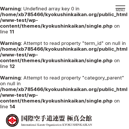
Warning
: Undefined array key 0 in
/home/xb785466/kyokushinkaikan.org/public_html
/www-test/wp-
content/themes/kyokushinkaikan/single.php
on
line
11
道場検索
スケジュール
Warning
: Attempt to read property "term_id" on null in
/home/xb785466/kyokushinkaikan.org/public_html
極真会館の世界
/www-test/wp-
content/themes/kyokushinkaikan/single.php
on
極真会館の理念
line
12
大山倍達総裁 紹介
Warning
: Attempt to read property "category_parent"
松井章奎館長 紹介
on null in
/home/xb785466/kyokushinkaikan.org/public_html
極真の歴史
/www-test/wp-
極真会館のご案内
content/themes/kyokushinkaikan/single.php
on
line
14
極真会館の概要
役員紹介
各委員会紹介