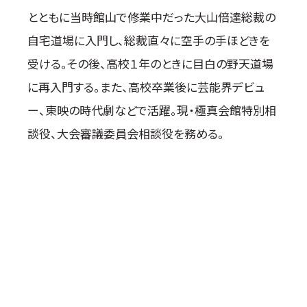
取材のお申し込み
とともに当時館山で修業中だった大山倍達総裁の
よくある質問
自宅道場に入門し、総裁直々に空手の手ほどきを
本サイトについて
受ける。その後、高校１年のときに目白の野天道場
プライバシーポリシー
に再入門する。また、高校卒業後に芸能界デビュ
サイトマップ
ー、東映の時代劇などで活躍。現・極真会館特別相
Language
談役、大会審議委員会相談役を務める。
日本語
English