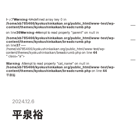
国際空手道連盟について
お知らせ
Warning
: Undefined array key 0 in
/home/xb785466/kyokushinkaikan.org/public_html/www-test/wp-
content/themes/kyokushinkaikan/breadcrumb.php
本部からのお知らせ
on line
36
Warning
: Attempt to read property "parent" on null in
/home/xb785466/kyokushinkaikan.org/public_html/www-test/wp-
支部からのお知らせ
content/themes/kyokushinkaikan/breadcrumb.php
on line
37
公式大会
/home/xb785466/kyokushinkaikan.org/public_html/www-test/wp-
content/themes/kyokushinkaikan/breadcrumb.php on line
44
" class="a">
公式記録
Warning
: Attempt to read property "cat_name" on null in
/home/xb785466/kyokushinkaikan.org/public_html/www-test/wp-
試合規則
content/themes/kyokushinkaikan/breadcrumb.php
on line
44
平泉裕
入門のご案内
青少年部・保護者の方へ
一般の部・壮年部の方
2024.12.6
会員制度
平泉裕