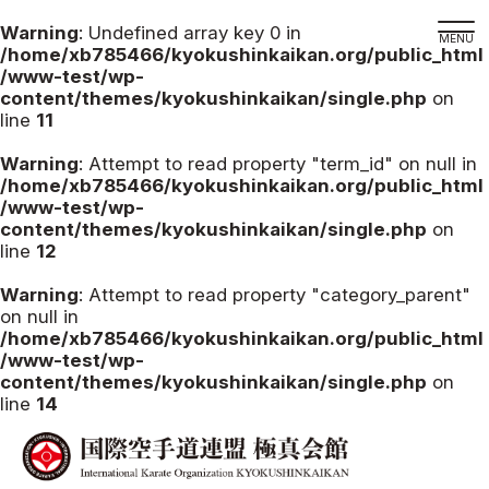
Warning
: Undefined array key 0 in
/home/xb785466/kyokushinkaikan.org/public_html
/www-test/wp-
content/themes/kyokushinkaikan/single.php
on
line
11
道場検索
スケジュール
Warning
: Attempt to read property "term_id" on null in
/home/xb785466/kyokushinkaikan.org/public_html
極真会館の世界
/www-test/wp-
content/themes/kyokushinkaikan/single.php
on
極真会館の理念
line
12
大山倍達総裁 紹介
Warning
: Attempt to read property "category_parent"
松井章奎館長 紹介
on null in
/home/xb785466/kyokushinkaikan.org/public_html
極真の歴史
/www-test/wp-
極真会館のご案内
content/themes/kyokushinkaikan/single.php
on
line
14
極真会館の概要
役員紹介
各委員会紹介