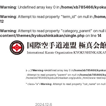
Warning
: Undefined array key 0 in
/home/xb785466/kyokus
Warning
: Attempt to read property "term_id" on null in
/home
12
極真会館の
道場検索
Warning
: Attempt to read property "category_parent" on null 
スケジュール
content/themes/kyokushinkaikan/single.php
on line
14
極真会
極真会館の世界
役員紹
極真会館の理念
各委員
大山倍達総裁 紹
国際空
介
ついて
松井章奎館長 紹
Warning
: Undefined array key 0 in
/home/xb785466/kyokus
介
: Attempt to read property "parent" on null in
/home/xb785466/ky
極真の歴史
/home/xb785466/kyokushinkaikan.org/public_html/www-test/wp-
" class="a">
Warning
: Attempt to read property "cat_name" on null
2024.12.6