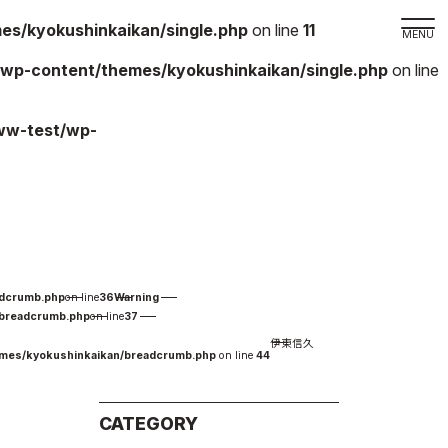
s/kyokushinkaikan/single.php
on line
11
wp-content/themes/kyokushinkaikan/single.php
on line
取材の
ww-test/wp-
よくある
本サイト
プライバ
サイトマ
Language
adcrumb.php
on line
36
Warning
日本語
/breadcrumb.php
on line
37
伊東信久
English
emes/kyokushinkaikan/breadcrumb.php
on line
44
CATEGORY