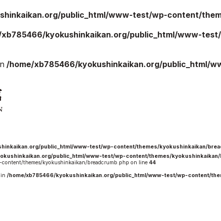
hinkaikan.org/public_html/www-test/wp-content/theme
/xb785466/kyokushinkaikan.org/public_html/www-test/
ご案内
お知らせ
in
/home/xb785466/kyokushinkaikan.org/public_html/w
館の概要
本部からのお知ら
せ
介
支部からのお知ら
せ
会紹介
公式大会
手道連盟に
公式記録
試合規則
hinkaikan.org/public_html/www-test/wp-content/themes/kyokushinkaikan/bre
okushinkaikan.org/public_html/www-test/wp-content/themes/kyokushinkaikan
入門のご案内
content/themes/kyokushinkaikan/breadcrumb.php on line
44
 in
/home/xb785466/kyokushinkaikan.org/public_html/www-test/wp-content/th
青少年部・保護者
の方へ
一般の部・壮年部
の方
会員制度