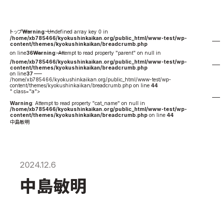
国際空手道連盟について
お知らせ
Warning
: Undefined array key 0 in
/home/xb785466/kyokushinkaikan.org/public_html/www-test/wp-
content/themes/kyokushinkaikan/breadcrumb.php
本部からのお知らせ
on line
36
Warning
: Attempt to read property "parent" on null in
/home/xb785466/kyokushinkaikan.org/public_html/www-test/wp-
支部からのお知らせ
content/themes/kyokushinkaikan/breadcrumb.php
on line
37
公式大会
/home/xb785466/kyokushinkaikan.org/public_html/www-test/wp-
content/themes/kyokushinkaikan/breadcrumb.php on line
44
" class="a">
公式記録
Warning
: Attempt to read property "cat_name" on null in
/home/xb785466/kyokushinkaikan.org/public_html/www-test/wp-
試合規則
content/themes/kyokushinkaikan/breadcrumb.php
on line
44
中島敏明
入門のご案内
青少年部・保護者の方へ
一般の部・壮年部の方
2024.12.6
会員制度
中島敏明