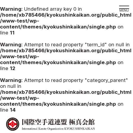
Warning
: Undefined array key 0 in
/home/xb785466/kyokushinkaikan.org/public_html
/www-test/wp-
content/themes/kyokushinkaikan/single.php
on
line
11
道場検索
スケジュール
Warning
: Attempt to read property "term_id" on null in
/home/xb785466/kyokushinkaikan.org/public_html
極真会館の世界
/www-test/wp-
content/themes/kyokushinkaikan/single.php
on
極真会館の理念
line
12
大山倍達総裁 紹介
Warning
: Attempt to read property "category_parent"
松井章奎館長 紹介
on null in
/home/xb785466/kyokushinkaikan.org/public_html
極真の歴史
/www-test/wp-
極真会館のご案内
content/themes/kyokushinkaikan/single.php
on
line
14
極真会館の概要
役員紹介
各委員会紹介