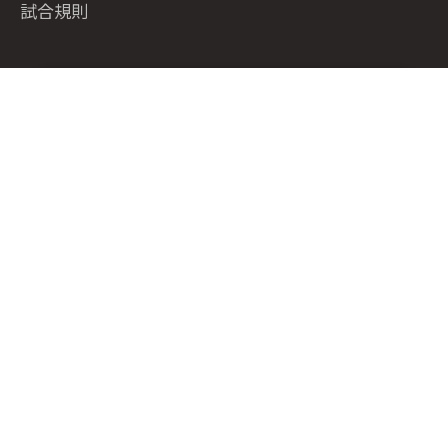
試合規則
ホーム
道場検索
スケジュール
お知らせ
ページトップ
オフィシャルリンク
KYOKUSHIN ONLINE
極真会館 総本部道場サイト
イチゲキオフィシャルショップ
支部ポータルサイト