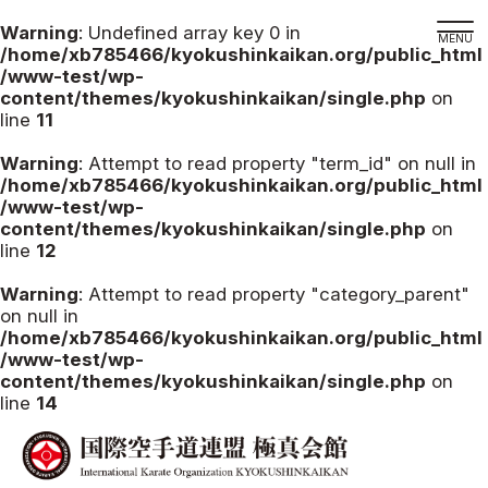
Warning
: Undefined array key 0 in
/home/xb785466/kyokushinkaikan.org/public_html
/www-test/wp-
content/themes/kyokushinkaikan/single.php
on
line
11
道場検索
スケジュール
Warning
: Attempt to read property "term_id" on null in
/home/xb785466/kyokushinkaikan.org/public_html
極真会館の世界
/www-test/wp-
content/themes/kyokushinkaikan/single.php
on
極真会館の理念
line
12
大山倍達総裁 紹介
Warning
: Attempt to read property "category_parent"
松井章奎館長 紹介
on null in
/home/xb785466/kyokushinkaikan.org/public_html
極真の歴史
/www-test/wp-
極真会館のご案内
content/themes/kyokushinkaikan/single.php
on
line
14
極真会館の概要
役員紹介
各委員会紹介