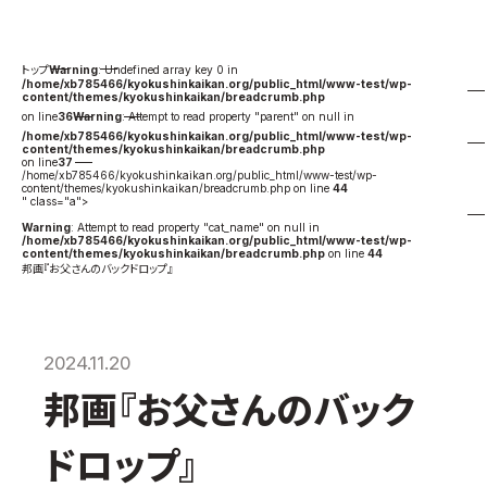
国際空手道連盟について
お知らせ
Warning
: Undefined array key 0 in
/home/xb785466/kyokushinkaikan.org/public_html/www-test/wp-
content/themes/kyokushinkaikan/breadcrumb.php
本部からのお知らせ
on line
36
Warning
: Attempt to read property "parent" on null in
/home/xb785466/kyokushinkaikan.org/public_html/www-test/wp-
支部からのお知らせ
content/themes/kyokushinkaikan/breadcrumb.php
on line
37
公式大会
/home/xb785466/kyokushinkaikan.org/public_html/www-test/wp-
content/themes/kyokushinkaikan/breadcrumb.php on line
44
" class="a">
公式記録
Warning
: Attempt to read property "cat_name" on null in
/home/xb785466/kyokushinkaikan.org/public_html/www-test/wp-
試合規則
content/themes/kyokushinkaikan/breadcrumb.php
on line
44
邦画『お父さんのバックドロップ』
入門のご案内
青少年部・保護者の方へ
一般の部・壮年部の方
2024.11.20
会員制度
邦画『お父さんのバック
ドロップ』