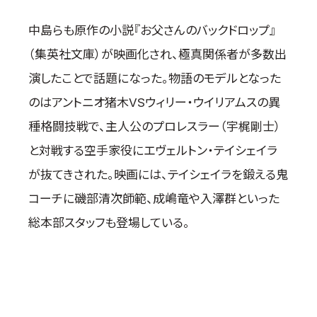
取材のお申し込み
中島らも原作の小説『お父さんのバックドロップ』
よくある質問
（集英社文庫）が映画化され、極真関係者が多数出
本サイトについて
演したことで話題になった。物語のモデルとなった
プライバシーポリシー
のはアントニオ猪木VSウィリー・ウイリアムスの異
サイトマップ
Language
種格闘技戦で、主人公のプロレスラー（宇梶剛士）
と対戦する空手家役にエヴェルトン・テイシェイラ
日本語
English
が抜てきされた。映画には、テイシェイラを鍛える鬼
コーチに磯部清次師範、成嶋竜や入澤群といった
総本部スタッフも登場している。