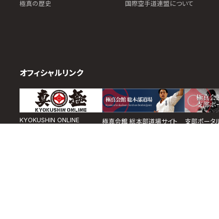
極真の歴史
国際空手道連盟について
オフィシャルリンク
KYOKUSHIN ONLINE
極真会館 総本部道場サイト
支部ポータ