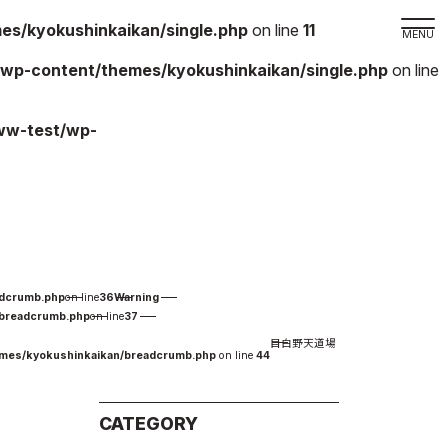
s/kyokushinkaikan/single.php
on line
11
wp-content/themes/kyokushinkaikan/single.php
on line
取材の
ww-test/wp-
よくある
本サイト
プライバ
サイトマ
Language
adcrumb.php
on line
36
Warning
日本語
/breadcrumb.php
on line
37
目白野天道場
English
emes/kyokushinkaikan/breadcrumb.php
on line
44
CATEGORY