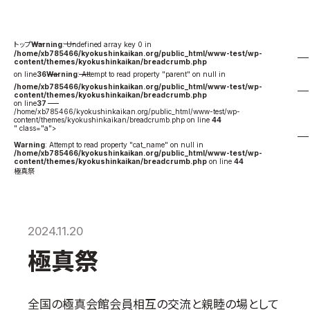
国際空手道連盟について
お知らせ
Warning
: Undefined array key 0 in
/home/xb785466/kyokushinkaikan.org/public_html/www-test/wp-
content/themes/kyokushinkaikan/breadcrumb.php
本部からのお知らせ
on line
36
Warning
: Attempt to read property "parent" on null in
/home/xb785466/kyokushinkaikan.org/public_html/www-test/wp-
支部からのお知らせ
content/themes/kyokushinkaikan/breadcrumb.php
on line
37
公式大会
/home/xb785466/kyokushinkaikan.org/public_html/www-test/wp-
content/themes/kyokushinkaikan/breadcrumb.php on line
44
" class="a">
公式記録
Warning
: Attempt to read property "cat_name" on null in
/home/xb785466/kyokushinkaikan.org/public_html/www-test/wp-
試合規則
content/themes/kyokushinkaikan/breadcrumb.php
on line
44
極真祭
入門のご案内
青少年部・保護者の方へ
一般の部・壮年部の方
2024.11.20
会員制度
極真祭
全国の極真会館会員相互の交流と親睦の場として