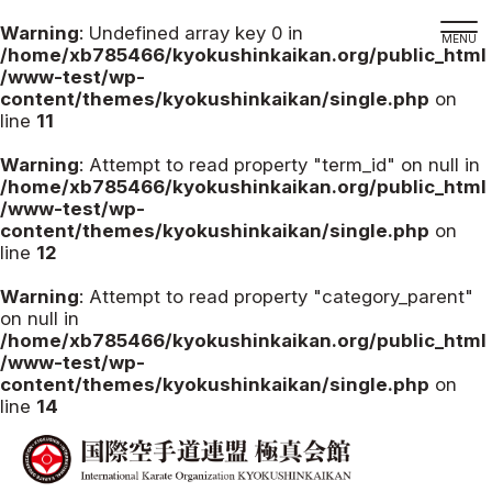
Warning
: Undefined array key 0 in
/home/xb785466/kyokushinkaikan.org/public_html
/www-test/wp-
content/themes/kyokushinkaikan/single.php
on
line
11
道場検索
スケジュール
Warning
: Attempt to read property "term_id" on null in
/home/xb785466/kyokushinkaikan.org/public_html
極真会館の世界
/www-test/wp-
content/themes/kyokushinkaikan/single.php
on
極真会館の理念
line
12
大山倍達総裁 紹介
Warning
: Attempt to read property "category_parent"
松井章奎館長 紹介
on null in
/home/xb785466/kyokushinkaikan.org/public_html
極真の歴史
/www-test/wp-
極真会館のご案内
content/themes/kyokushinkaikan/single.php
on
line
14
極真会館の概要
役員紹介
各委員会紹介