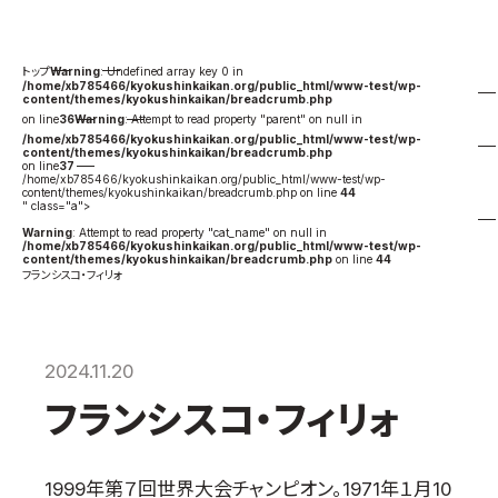
国際空手道連盟について
お知らせ
Warning
: Undefined array key 0 in
/home/xb785466/kyokushinkaikan.org/public_html/www-test/wp-
content/themes/kyokushinkaikan/breadcrumb.php
本部からのお知らせ
on line
36
Warning
: Attempt to read property "parent" on null in
/home/xb785466/kyokushinkaikan.org/public_html/www-test/wp-
支部からのお知らせ
content/themes/kyokushinkaikan/breadcrumb.php
on line
37
公式大会
/home/xb785466/kyokushinkaikan.org/public_html/www-test/wp-
content/themes/kyokushinkaikan/breadcrumb.php on line
44
" class="a">
公式記録
Warning
: Attempt to read property "cat_name" on null in
/home/xb785466/kyokushinkaikan.org/public_html/www-test/wp-
試合規則
content/themes/kyokushinkaikan/breadcrumb.php
on line
44
フランシスコ・フィリォ
入門のご案内
青少年部・保護者の方へ
一般の部・壮年部の方
2024.11.20
会員制度
フランシスコ・フィリォ
1999年第７回世界大会チャンピオン。1971年１月10