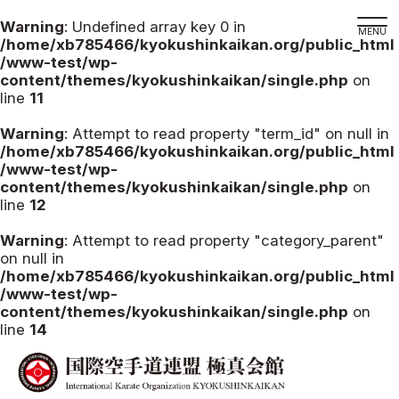
Warning
: Undefined array key 0 in
/home/xb785466/kyokushinkaikan.org/public_html
/www-test/wp-
content/themes/kyokushinkaikan/single.php
on
line
11
道場検索
スケジュール
Warning
: Attempt to read property "term_id" on null in
/home/xb785466/kyokushinkaikan.org/public_html
極真会館の世界
/www-test/wp-
content/themes/kyokushinkaikan/single.php
on
極真会館の理念
line
12
大山倍達総裁 紹介
Warning
: Attempt to read property "category_parent"
松井章奎館長 紹介
on null in
/home/xb785466/kyokushinkaikan.org/public_html
極真の歴史
/www-test/wp-
極真会館のご案内
content/themes/kyokushinkaikan/single.php
on
line
14
極真会館の概要
役員紹介
各委員会紹介