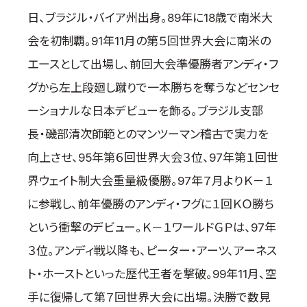
取材のお申し込み
日、ブラジル・バイア州出身。89年に18歳で南米大
よくある質問
会を初制覇。91年11月の第５回世界大会に南米の
本サイトについて
エースとして出場し、前回大会準優勝者アンディ・フ
プライバシーポリシー
グから左上段廻し蹴りで一本勝ちを奪うなどセンセ
サイトマップ
ーショナルな日本デビューを飾る。ブラジル支部
Language
長・磯部清次師範とのマンツーマン稽古で実力を
日本語
向上させ、95年第６回世界大会３位、97年第１回世
English
界ウェイト制大会重量級優勝。97年７月よりＫ－１
に参戦し、前年優勝のアンディ・フグに１回ＫＯ勝ち
という衝撃のデビュー。Ｋ－１ワールドＧＰは、97年
３位。アンディ戦以降も、ピーター・アーツ、アーネス
ト・ホーストといった歴代王者を撃破。99年11月、空
手に復帰して第７回世界大会に出場。決勝で数見