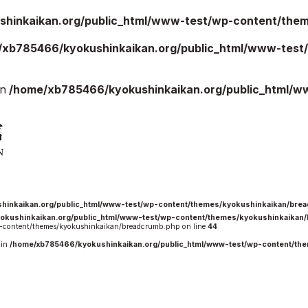
hinkaikan.org/public_html/www-test/wp-content/theme
/xb785466/kyokushinkaikan.org/public_html/www-test/
ご案内
お知らせ
in
/home/xb785466/kyokushinkaikan.org/public_html/w
館の概要
本部からのお知ら
せ
介
支部からのお知ら
せ
会紹介
公式大会
手道連盟に
公式記録
試合規則
hinkaikan.org/public_html/www-test/wp-content/themes/kyokushinkaikan/bre
okushinkaikan.org/public_html/www-test/wp-content/themes/kyokushinkaikan
入門のご案内
content/themes/kyokushinkaikan/breadcrumb.php on line
44
 in
/home/xb785466/kyokushinkaikan.org/public_html/www-test/wp-content/th
青少年部・保護者
の方へ
一般の部・壮年部
の方
会員制度