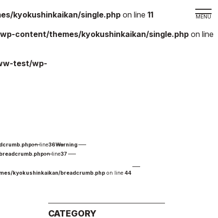
s/kyokushinkaikan/single.php
on line
11
wp-content/themes/kyokushinkaikan/single.php
on line
取材の
ww-test/wp-
よくある
本サイト
プライバ
サイトマ
Language
adcrumb.php
on line
36
Warning
日本語
/breadcrumb.php
on line
37
English
emes/kyokushinkaikan/breadcrumb.php
on line
44
CATEGORY