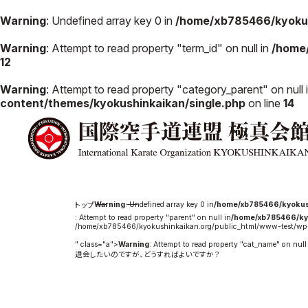
Warning
: Undefined array key 0 in
/home/xb785466/kyokus
Warning
: Attempt to read property "term_id" on null in
/home
12
極真会館の
道場検索
Warning
: Attempt to read property "category_parent" on null 
スケジュール
content/themes/kyokushinkaikan/single.php
on line
14
極真会
極真会館の世界
役員紹
極真会館の理念
各委員
大山倍達総裁 紹
国際空
介
ついて
松井章奎館長 紹
Warning
: Undefined array key 0 in
/home/xb785466/kyokus
介
: Attempt to read property "parent" on null in
/home/xb785466/ky
極真の歴史
/home/xb785466/kyokushinkaikan.org/public_html/www-test/wp-
" class="a">
Warning
: Attempt to read property "cat_name" on null
退会したいのですが、どうすればよいですか？