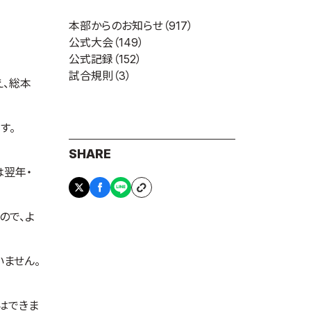
本部からのお知らせ
（917）
公式大会
（149）
公式記録
（152）
試合規則
（3）
え、総本
す。
SHARE
は翌年・
ので、よ
ません。
はできま