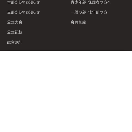
本部からのお知らせ
青少年部・保護者の方へ
支部からのお知らせ
一般の部・壮年部の方
公式大会
会員制度
公式記録
試合規則
ホーム
道場検索
スケジュール
お知らせ
ページトップ
イチゲキオフィシャルショップ
ルサイト