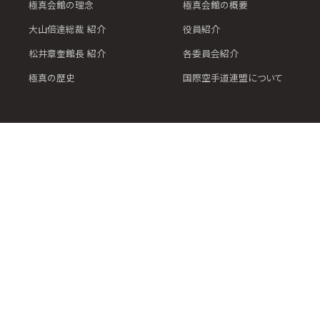
極真会館の理念
極真会館の概要
大山倍達総裁 紹介
役員紹介
松井章奎館長 紹介
各委員会紹介
極真の歴史
国際空手道連盟について
オフィシャルリンク
KYOKUSHIN ONLINE
極真会館 総本部道場サイト
支部ポータ