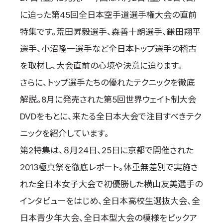
国際空手道連盟について
に迫った第45回全日本空手道選手権大会の直前
お知らせ
特集です。荒田昇毅選手、森善十朗選手、鎌田翔平
選手、小沼隆一選手など全日本トップ選手の稽古
本部からのお知らせ
を取材し、大会直前の心境や決意に迫ります。
支部からのお知らせ
公式大会
さらに、トップ選手たちの優れたテクニックを徹底
公式記録
解説。8月に発売された第5回世界ウェイト制大会
試合規則
DVDをもとに、来たる全日本大会で注目すべきテク
入門のご案内
ニックを紹介しています。
青少年部・保護者の方へ
第2特集は、８月24日、25日に京都で開催された
一般の部・壮年部の方
2013極真祭を徹底レポート。体重無差別で実施さ
会員制度
れた全日本女子大会で初優勝した横山友美選手の
インタビューをはじめ、全日本高校生選抜大会、全
日本青少年大会、全日本型大会の模様をピックア