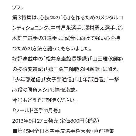
取材のお申し込み
ップ。
よくある質問
第３特集は、心技体の「心」を作るためのメンタルコ
本サイトについて
ンディショニング。中村昌永選手、澤村勇太選手、鈴
プライバシーポリシー
木雄三選手の３選手に、試合に向けて強い心を持
サイトマップ
つための方法を語ってもらいました。
Language
好評連載中の「松井章圭館長語録」「山田雅稔師範
日本語
の技術変遷記」「郷田勇三師範の回顧録」に加え、
English
「少年部通信」「女子部通信」「壮年部通信」「一撃
必殺の勝負メシ」も情報満載。
今号もどうぞご期待ください。
『ワールド空手11月号』
2013年9月27日発売 定価800円（税込）
■第45回全日本空手道選手権大会・直前特集