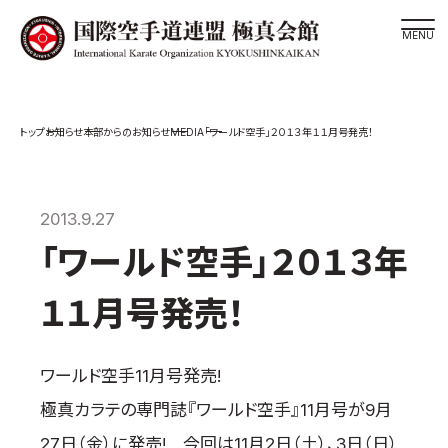
道場検索
MEDIA
お知らせ
本部からのお知らせ
「ワールド空手」２０１３年１１月号発売！
スケジュール
極真会館の世界
極真会館の理念
2013.9.27
大山倍達総裁 紹介
「ワールド空手」２０１３年
松井章奎館長 紹介
１１月号発売！
極真の歴史
極真会館のご案内
ワールド空手11月号発売!
極真会館の概要
極真カラテの専門誌『ワールド空手』11月号が9月
役員紹介
27日（金）に発売! 今回は11月2日（土）、3日（日）
各委員会紹介