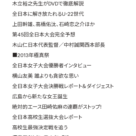
木立裕之先生がDVDで徹底解説
全日本に解き放たれるU-22世代
上田幹雄、高橋佑汰、石崎恋之介ほか
第45回全日本大会完全予想
木山仁日本代表監督／中村誠関西本部長
■2013年極真祭
全日本女子大会優勝者インタビュー
横山友美 誰よりも貪欲な思い
全日本女子大会決勝戦レポート＆ダイジェスト
広島から新たな女王誕生
絶対的エース田崎佑麻の連覇がストップ!
全日本高校生選抜大会レポート
高校生最強決定戦を追う