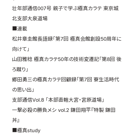
壮年部通信007号 親子で学ぶ極真カラテ 東京城
北支部大泉道場
■連載
松井章圭館長語録「第7回 極真会館創設50周年に
向けて」
山田雅稔 極真カラテ50年の技術変遷記「第8回 後
ろ蹴り」
郷田勇三の極真カラテ回顧録「第7回 寮生活時代
の思い出」
支部通信Vol.8 「本部直轄大宮・宮原道場」
一撃必殺の勝負メシ vol.2 鎌田翔平『特製 鎌田
丼』
■極真study