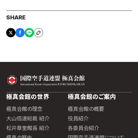
SHARE
極真会館の世界
極真会館のご案内
極真会館の理念
極真会館の概要
大山倍達総裁 紹介
役員紹介
松井章奎館長 紹介
各委員会紹介
極真の歴史
国際空手道連盟について