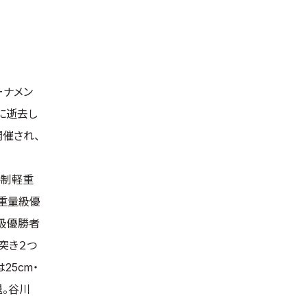
ーナメン
に逝去し
催され、
ト制軽重
軽重量級優
量級優勝者
突き２つ
5cm・
退。谷川