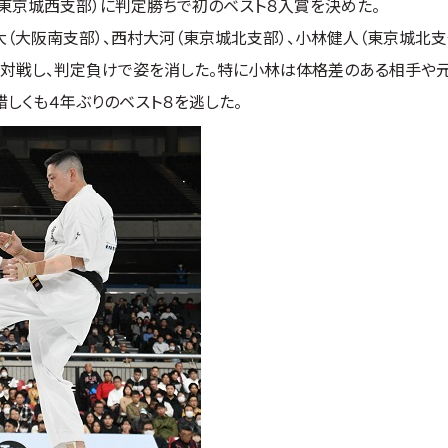
東京城西支部）に判定勝ちで初のベスト８入賞を決めた。
（大阪南支部）、西村大河（東京城北支部）、小林健人（東京城北支
と対戦し、判定負けで姿を消した。特に小林は体格差のある相手や
しくも４年ぶりのベスト８を逃した。