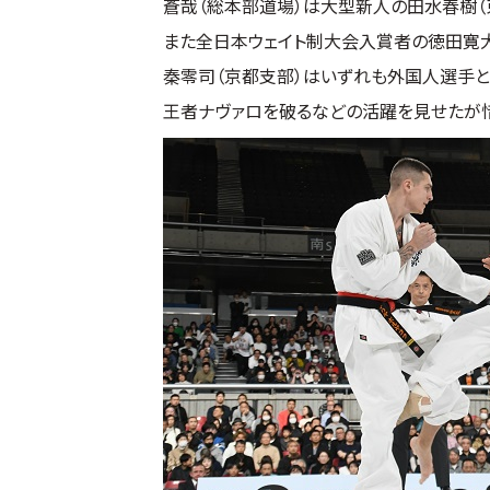
蒼哉（総本部道場）は大型新人の田水春樹（
また全日本ウェイト制大会入賞者の徳田寛大
秦零司（京都支部）はいずれも外国人選手
王者ナヴァロを破るなどの活躍を見せたが惜