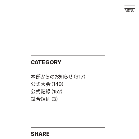
取材の
よくある
本サイト
CATEGORY
プライバ
本部からのお知らせ
（917）
サイトマ
公式大会
（149）
Language
公式記録
（152）
試合規則
（3）
日本語
English
SHARE