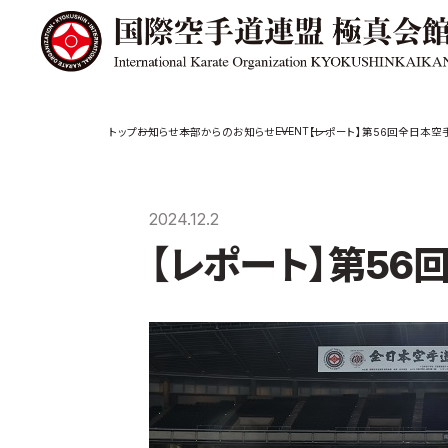
極真会館の
道場検索
EVENT
お知らせ
本部からのお知らせ
【レポート】第56回全日本
スケジュール
極真会
極真会館の世界
役員紹
2024.12.2
極真会館の理念
各委員
【レポート】第5
大山倍達総裁 紹
国際空
介
ついて
松井章奎館長 紹
介
極真の歴史