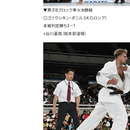
▼男子Bブロック準々決勝戦
〇ゴリウシキン・ダニル（I.K.O.ロシア）
本戦判定勝ち3－1
×谷川蒼哉（総本部道場）