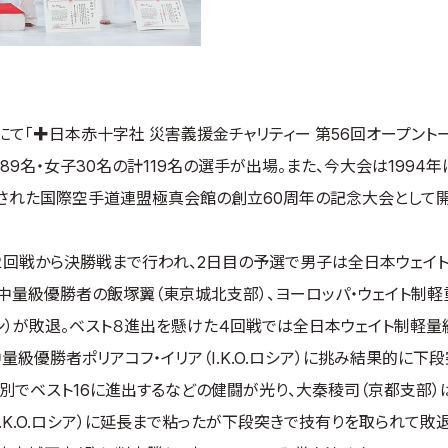
育館にて「✚日本赤十字社 災害義援金チャリティー 第56回オープント
9名・女子30名の計119名の選手が出場。また、今大会は1994年
設された国際空手道連盟極真会館の創立60周年の記念大会として開
２回戦から決勝戦まで行われ、2日目の予選で男子は全日本ウェイ
中量級優勝者の飯塚翼（東京城北支部）、ヨーロッパ・ウェイト制
スペイン）が敗退。ベスト８進出を懸けた４回戦では全日本ウェイト制軽
級優勝者ポリアコフ・イリア（I.K.O.ロシア）に挑み結果的に下段
でベスト16に進出するなどの健闘が光り、大秦稜司（京都支部）は2
I.K.O.ロシア）に延長まで粘ったが下段突きで技有りを取られて敗