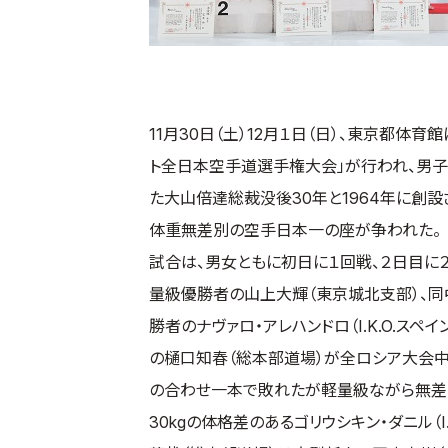
11月30日（土）12月１日（日）、東京都体
ト全日本空手道選手権大会」が行われ、男子8
た大山倍達総裁没後30年と1964年に創
体重無差別の空手日本一の座が争われた。
試合は、男女ともに初日に１回戦、２日目に
量級優勝者の山上大輝（東京城北支部）、同
勝者のナヴァロ・アレハンドロ（I.K.O.
の樋口知春（総本部道場）が全ロシア大会中量
の合わせ一本で敗れたが軽量級ながら無差別
30kgの体格差のあるゴリウシキン・ダニル（