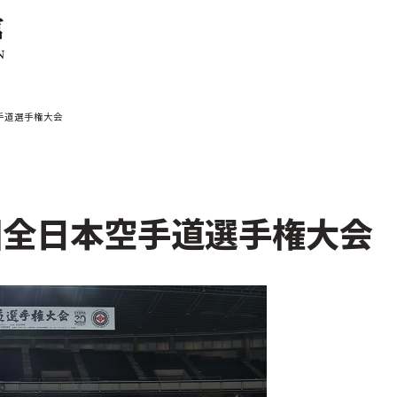
ご案内
お知らせ
空手道選手権大会
館の概要
本部からのお知ら
せ
介
支部からのお知ら
せ
会紹介
公式大会
6回全日本空手道選手権大会
手道連盟に
公式記録
試合規則
入門のご案内
青少年部・保護者
の方へ
一般の部・壮年部
の方
会員制度