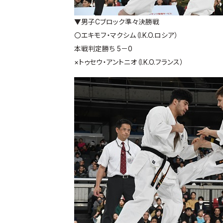
▼男子Cブロック準々決勝戦
〇エキモフ・マクシム（I.K.O.ロシア）
本戦判定勝ち 5－0
×トゥセウ・アントニオ（I.K.O.フランス）