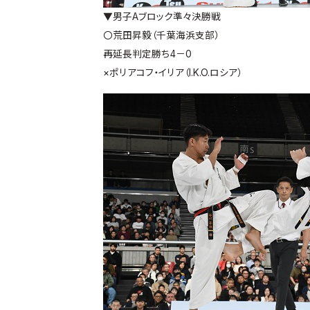
▼男子Aブロック準々決勝戦
〇荒田昇毅（千葉海浜支部）
再延長判定勝ち4－0
×ポリアコフ・イリア（I.K.O.ロシア）