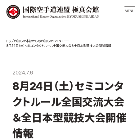
道場検索
EVENT
お知らせ
本部からのお知らせ
スケジュール
8月24日（土）セミコンタクトルール全国交流大会＆全日本型競技大会開催情報
極真会館の世界
極真会館の理念
2024.7.6
大山倍達総裁 紹介
8月24日（土）セミコンタ
松井章奎館長 紹介
極真の歴史
クトルール全国交流大会
極真会館のご案内
＆全日本型競技大会開催
極真会館の概要
役員紹介
情報
各委員会紹介