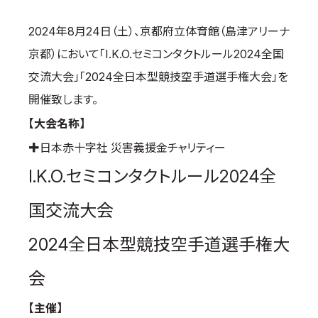
国際空手道連盟について
2024年8月24日（土）、京都府立体育館（島津アリーナ
お知らせ
京都）において「I.K.O.セミコンタクトルール2024全国
本部からのお知らせ
交流大会」「2024全日本型競技空手道選手権大会」を
支部からのお知らせ
開催致します。
公式大会
【大会名称】
公式記録
✚日本赤十字社 災害義援金チャリティー
試合規則
I.K.O.セミコンタクトルール2024全
入門のご案内
国交流大会
青少年部・保護者の方へ
一般の部・壮年部の方
2024全日本型競技空手道選手権大
会員制度
会
【主催】