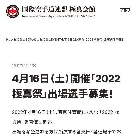
道場検索
EVENT
お知らせ
本部からのお知らせ
4月16日（土）開催「2022極真祭」出場選手募集！
スケジュール
極真会館の世界
極真会館の理念
2021.12.28
大山倍達総裁 紹介
4月16日（土）開催「2022
松井章奎館長 紹介
極真祭」出場選手募集！
極真の歴史
極真会館のご案内
2022年4月16日（土）、東京体育館において「2022 極
極真会館の概要
真祭」を開催します。
役員紹介
出場を希望される方は所属する各支部・各道場までお
各委員会紹介