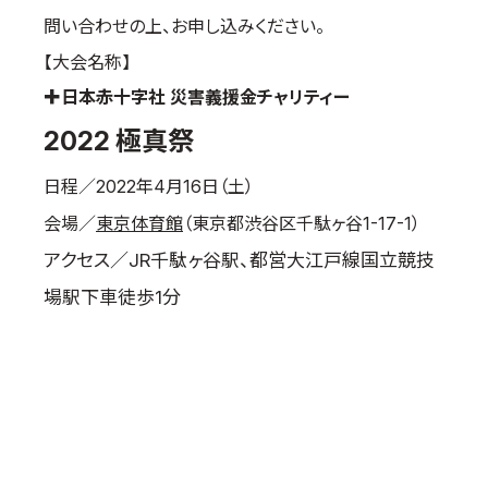
問い合わせの上、お申し込みください。
国際空手道連盟について
【大会名称】
お知らせ
✚日本赤十字社 災害義援金チャリティー
本部からのお知らせ
2022 極真祭
支部からのお知らせ
公式大会
日程／2022年4月16日（土）
公式記録
会場／
東京体育館
（東京都渋谷区千駄ヶ谷1-17-1）
試合規則
アクセス／JR千駄ヶ谷駅、都営大江戸線国立競技
入門のご案内
場駅下車徒歩1分
青少年部・保護者の方へ
一般の部・壮年部の方
会員制度