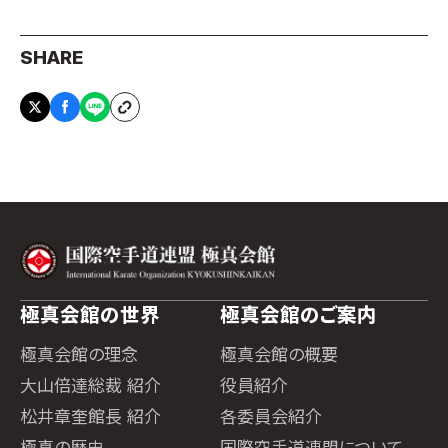
SHARE
極真会館の世界
極真会館のご案内
極真会館の理念
極真会館の概要
大山倍達総裁 紹介
役員紹介
松井章奎館長 紹介
各委員会紹介
極真の歴史
国際空手道連盟について