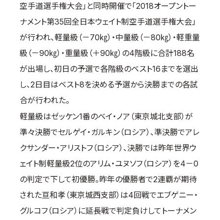
空手道選手権大会」と同時開催で「2018オープントー
取材のお申し込み
ナメント第35回全日本ウェイト制空手道選手権大会」
よくある質問
が行われ、軽量級（－70㎏）・中量級（－80㎏）・軽重量
本サイトについて
級（－90㎏）・重量級（＋90㎏）の4階級に合計188名
プライバシーポリシー
が出場し、初日の予選で各階級のベスト16までを選出
サイトマップ
し、2日目はベスト8を決める予選から決勝までの各試
Language
合が行われた。
日本語
軽量級はゼッケン1番のベイ・ノア（東京城北支部）が
English
準々決勝でセルゲイ・ガルキン（ロシア）、準決勝でアレ
クサンダー・アリストフ（ロシア）、決勝では昨年世界ウ
ェイト制軽量級2位のアリム・ユヌソフ（ロシア）を4－0
の判定で下して初優勝。昨年の優勝者で2連覇が期待
された亘和孝（東京城西支部）は4回戦でエブゲニー・
グルコフ（ロシア）に延長戦で判定負けしてトーナメン