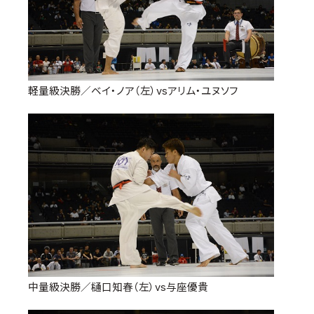
軽量級決勝／ベイ・ノア（左）vsアリム・ユヌソフ
中量級決勝／樋口知春（左）vs与座優貴