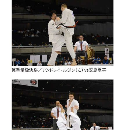
軽重量級決勝／アンドレイ・ルジン（右）vs安島喬平