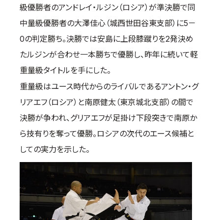
級優勝者のアンドレイ・ルジン（ロシア）が準決勝で同
中量級優勝者の大澤佳心（城西世田谷東支部）に5－
0の判定勝ち。決勝では安島に上段膝蹴りを2発決め
たルジンが合わせ一本勝ちで優勝し、昨年に続いて軽
重量級タイトルを手にした。
重量級はユース時代からのライバルであるアントン・グ
リアエフ（ロシア）と南原健太（東京城北支部）の間で
決勝が争われ、グリアエフが足掛け下段突きで南原か
ら技有りを奪って優勝。ロシアの次代のエース候補と
しての実力を示した。