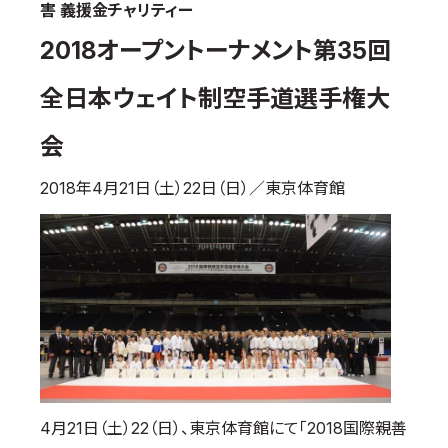
害 義援金チャリティー
国際空手道連盟について
2018オープントーナメント第35回
お知らせ
全日本ウェイト制空手道選手権大
本部からのお知らせ
支部からのお知らせ
会
公式大会
2018年4月21日（土）22日（日）／東京体育館
公式記録
試合規則
入門のご案内
青少年部・保護者の方へ
一般の部・壮年部の方
会員制度
4月21日（土）22（日）、東京体育館にて「2018国際親善