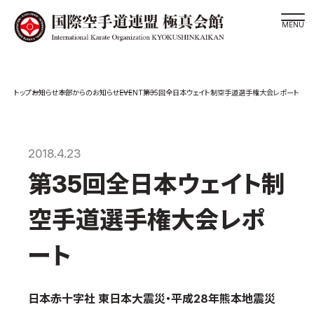
道場検索
EVENT
お知らせ
本部からのお知らせ
第35回全日本ウェイト制空手道選手権大会レポート
スケジュール
極真会館の世界
極真会館の理念
2018.4.23
大山倍達総裁 紹介
第35回全日本ウェイト制
松井章奎館長 紹介
空手道選手権大会レポ
極真の歴史
極真会館のご案内
ート
極真会館の概要
役員紹介
日本赤十字社 東日本大震災・平成28年熊本地震災
各委員会紹介