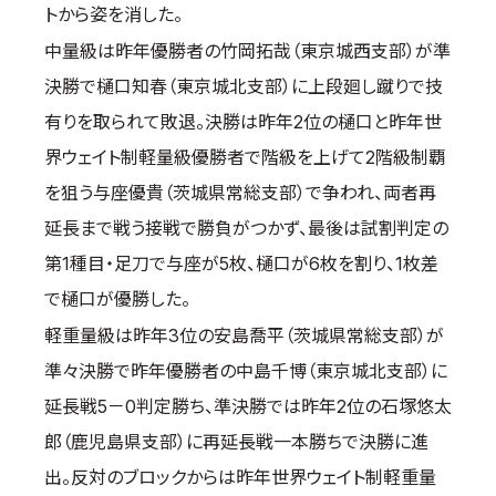
トから姿を消した。
中量級は昨年優勝者の竹岡拓哉（東京城西支部）が準
決勝で樋口知春（東京城北支部）に上段廻し蹴りで技
有りを取られて敗退。決勝は昨年2位の樋口と昨年世
界ウェイト制軽量級優勝者で階級を上げて2階級制覇
を狙う与座優貴（茨城県常総支部）で争われ、両者再
延長まで戦う接戦で勝負がつかず、最後は試割判定の
第1種目・足刀で与座が5枚、樋口が6枚を割り、1枚差
で樋口が優勝した。
軽重量級は昨年3位の安島喬平（茨城県常総支部）が
準々決勝で昨年優勝者の中島千博（東京城北支部）に
延長戦5－0判定勝ち、準決勝では昨年2位の石塚悠太
郎（鹿児島県支部）に再延長戦一本勝ちで決勝に進
出。反対のブロックからは昨年世界ウェイト制軽重量