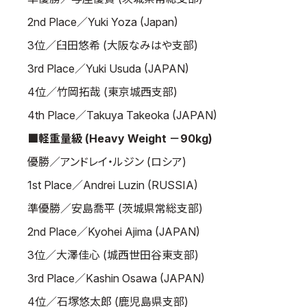
2nd Place／Yuki Yoza (Japan)
3位／臼田悠希 (大阪なみはや支部)
3rd Place／Yuki Usuda (JAPAN)
4位／竹岡拓哉 (東京城西支部)
4th Place／Takuya Takeoka (JAPAN)
■軽重量級 (Heavy Weight －90kg)
優勝／アンドレイ・ルジン (ロシア)
1st Place／Andrei Luzin (RUSSIA)
準優勝／安島喬平 (茨城県常総支部)
2nd Place／Kyohei Ajima (JAPAN)
3位／大澤佳心 (城西世田谷東支部)
3rd Place／Kashin Osawa (JAPAN)
4位／石塚悠太郎 (鹿児島県支部)