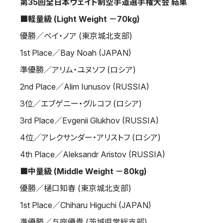
第35回全日本ウェイト制空手道選手権大会 結果
■軽量級 (Light Weight －70kg)
優勝／ベイ・ノア (東京城北支部)
1st Place／Bay Noah (JAPAN)
準優勝／アリム・ユヌソフ (ロシア)
2nd Place／Alim Iunusov (RUSSIA)
3位／エブゲニー・グルコフ (ロシア)
3rd Place／Evgenii Glukhov (RUSSIA)
4位／アレクサンダー・アリストフ (ロシア)
4th Place／Aleksandr Aristov (RUSSIA)
■中量級 (Middle Weight －80kg)
優勝／樋口知春 (東京城北支部)
1st Place／Chiharu Higuchi (JAPAN)
準優勝／与座優貴 (茨城県常総支部)