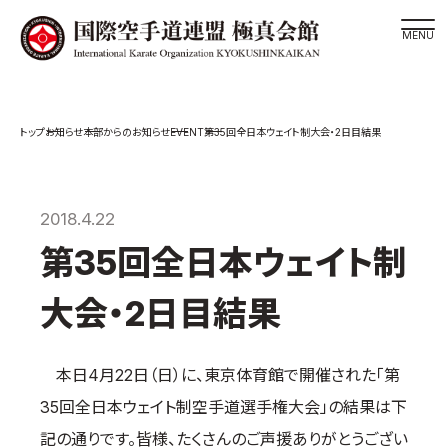
道場検索
EVENT
お知らせ
本部からのお知らせ
第35回全日本ウェイト制大会・2日目結果
スケジュール
極真会館の世界
極真会館の理念
2018.4.22
大山倍達総裁 紹介
第35回全日本ウェイト制
松井章奎館長 紹介
大会・2日目結果
極真の歴史
極真会館のご案内
本日4月22日（日）に、東京体育館で開催された「第
極真会館の概要
35回全日本ウェイト制空手道選手権大会」の結果は下
役員紹介
記の通りです。皆様、たくさんのご声援ありがとうござい
各委員会紹介