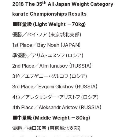
th
2018 The 35
All Japan Weight Category
取材のお申し込み
karate Championships Results
よくある質問
■軽量級 (Light Weight －70kg)
本サイトについて
優勝／ベイ・ノア (東京城北支部)
プライバシーポリシー
サイトマップ
1st Place／Bay Noah (JAPAN)
Language
準優勝／アリム・ユヌソフ (ロシア)
2nd Place／Alim Iunusov (RUSSIA)
日本語
English
3位／エブゲニー・グルコフ (ロシア)
3rd Place／Evgenii Glukhov (RUSSIA)
4位／アレクサンダー・アリストフ (ロシア)
4th Place／Aleksandr Aristov (RUSSIA)
■中量級 (Middle Weight －80kg)
優勝／樋口知春 (東京城北支部)