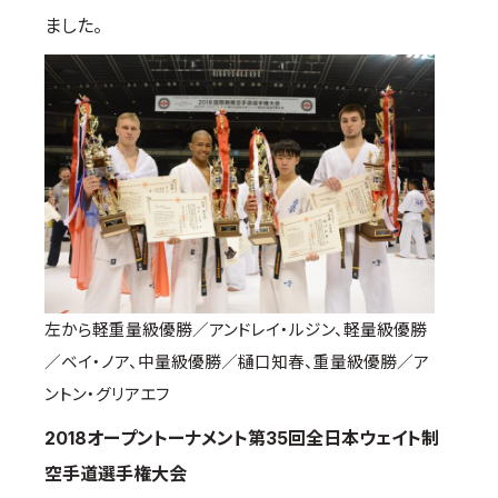
ました。
国際空手道連盟について
お知らせ
本部からのお知らせ
支部からのお知らせ
公式大会
公式記録
試合規則
入門のご案内
左から軽重量級優勝／アンドレイ・ルジン、軽量級優勝
青少年部・保護者の方へ
／ベイ・ノア、中量級優勝／樋口知春、重量級優勝／ア
一般の部・壮年部の方
ントン・グリアエフ
会員制度
2018オープントーナメント第35回全日本ウェイト制
空手道選手権大会