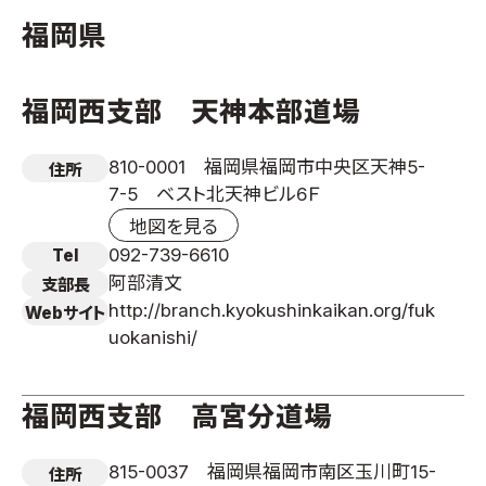
福岡県
国際空手道連盟について
お知らせ
福岡西支部 天神本部道場
本部からのお知らせ
支部からのお知らせ
810-0001 福岡県福岡市中央区天神5-
住所
公式大会
7-5 ベスト北天神ビル6Ｆ
公式記録
地図を見る
試合規則
092-739-6610
Tel
入門のご案内
阿部清文
支部長
http://branch.kyokushinkaikan.org/fuk
Webサイト
青少年部・保護者の方へ
uokanishi/
一般の部・壮年部の方
会員制度
福岡西支部 高宮分道場
815-0037 福岡県福岡市南区玉川町15-
住所