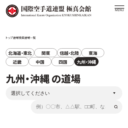
道場検索
道場検索
道場一覧
スケジュール
極真会館の世界
北海道・東北
関東
信越・北陸
東海
極真会館の理念
近畿
中国
四国
九州・沖縄
大山倍達総裁 紹介
九州・沖縄 の道場
松井章奎館長 紹介
極真の歴史
極真会館のご案内
極真会館の概要
役員紹介
各委員会紹介