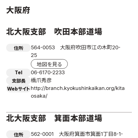
大阪府
国際空手道連盟について
お知らせ
北大阪支部 吹田本部道場
本部からのお知らせ
支部からのお知らせ
564-0053 大阪府吹田市江の木町20-
住所
公式大会
25
公式記録
地図を見る
試合規則
06-6170-2233
Tel
入門のご案内
橋爪秀彦
支部長
http://branch.kyokushinkaikan.org/kita
Webサイト
青少年部・保護者の方へ
osaka/
一般の部・壮年部の方
会員制度
北大阪支部 箕面本部道場
562-0001 大阪府箕面市箕面1丁目8-1-
住所