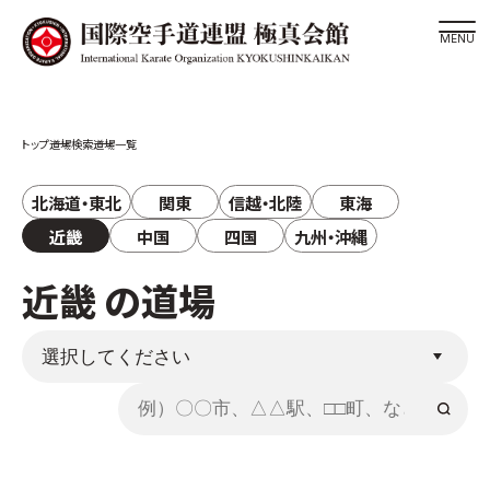
道場検索
道場検索
道場一覧
スケジュール
極真会館の世界
北海道・東北
関東
信越・北陸
東海
極真会館の理念
近畿
中国
四国
九州・沖縄
大山倍達総裁 紹介
近畿 の道場
松井章奎館長 紹介
極真の歴史
極真会館のご案内
極真会館の概要
役員紹介
各委員会紹介