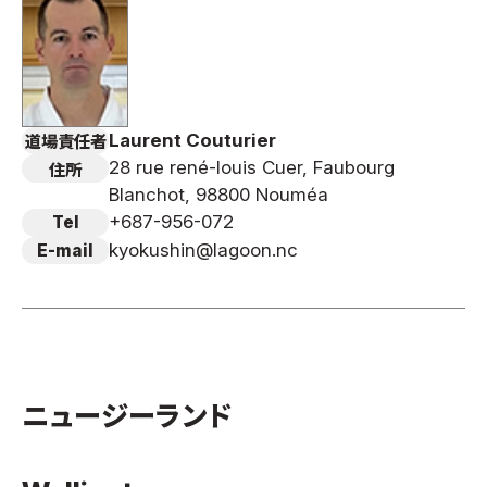
Laurent Couturier
道場責任者
28 rue rené-louis Cuer, Faubourg
住所
Blanchot, 98800 Nouméa
+687-956-072
Tel
kyokushin@lagoon.nc
E-mail
ニュージーランド