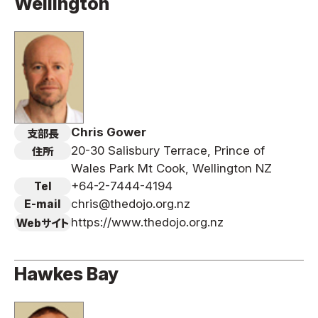
Wellington
Chris Gower
支部長
20-30 Salisbury Terrace, Prince of
住所
Wales Park Mt Cook, Wellington NZ
+64-2-7444-4194
Tel
chris@thedojo.org.nz
E-mail
https://www.thedojo.org.nz
Webサイト
Hawkes Bay