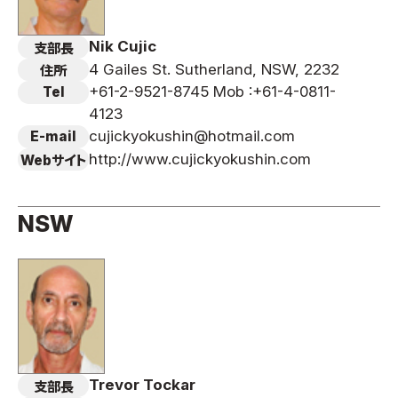
Nik Cujic
支部長
4 Gailes St. Sutherland, NSW, 2232
住所
+61-2-9521-8745 Mob :+61-4-0811-
Tel
4123
cujickyokushin@hotmail.com
E-mail
http://www.cujickyokushin.com
Webサイト
NSW
Trevor Tockar
支部長