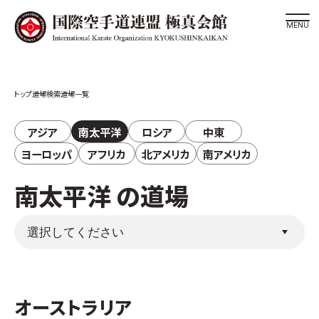
道場検索
道場検索
道場一覧
スケジュール
極真会館の世界
アジア
南太平洋
ロシア
中東
極真会館の理念
ヨーロッパ
アフリカ
北アメリカ
南アメリカ
大山倍達総裁 紹介
南太平洋 の道場
松井章奎館長 紹介
極真の歴史
極真会館のご案内
極真会館の概要
役員紹介
オーストラリア
各委員会紹介