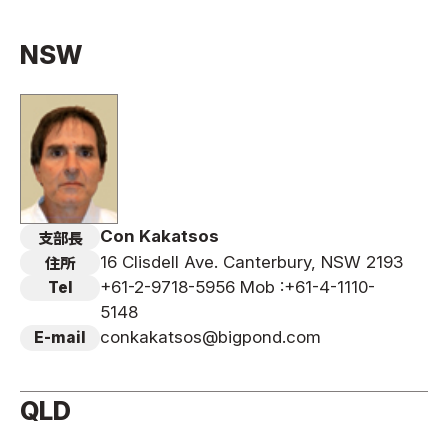
国際空手道連盟について
NSW
お知らせ
本部からのお知らせ
支部からのお知らせ
公式大会
公式記録
試合規則
Con Kakatsos
支部長
入門のご案内
16 Clisdell Ave. Canterbury, NSW 2193
住所
+61-2-9718-5956 Mob :+61-4-1110-
Tel
青少年部・保護者の方へ
5148
一般の部・壮年部の方
conkakatsos@bigpond.com
E-mail
会員制度
QLD