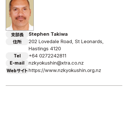
Stephen Takiwa
支部長
202 Lovedale Road, St Leonards,
住所
Hastings 4120
+64 0272242811
Tel
nzkyokushin@xtra.co.nz
E-mail
https://www.nzkyokushin.org.nz
Webサイト