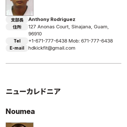
Anthony Rodriguez
支部長
127 Anonas Court, Sinajana, Guam,
住所
96910
+1-671-777-6438 Mob: 671-777-6438
Tel
hdkickfit@gmail.com
E-mail
ニューカレドニア
Noumea