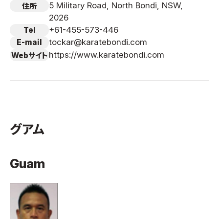
5 Military Road, North Bondi, NSW,
住所
2026
+61-455-573-446
Tel
tockar@karatebondi.com
E-mail
https://www.karatebondi.com
Webサイト
グアム
Guam